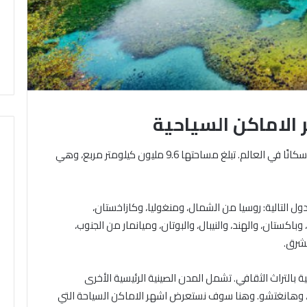
الاماكن السياحية
الصين هي دولة في شرق آسيا وهي الدولة الأكثر سكانًا في العالم. تبلغ مساحتها 9.6 مليون كيلومتر مربع، وهي
ول التالية: روسيا من الشمال، ومنغوليا، وكازاخستان،
كستان، والهند، والنيبال، والبوتان، وميانمار من الجنوب،
لشرق.
بالتراث الثقافي. تشمل المدن الصينية الرئيسية الأخرى
وهانغتشو. وهنا سوف نستعرض اشهر الاماكن السياحة التي