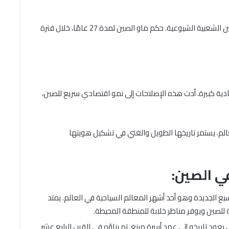
في عام 1949، أسس ماو تسي تونغ جمهورية الصين الشعبية الشيوعية. حكم ماو الصين لمدة 27 عامًا، خلال فترة
ادية كبيرة. أدت هذه الإصلاحات إلى نمو اقتصادي سريع للصين،
الم. يستمر تاريخها الطويل والغني في تشكيل هويتها
ي الصين:
سبع الجديدة وهو أحد أشهر المعالم السياحية في العالم. يمتد
 للصين ويوفر مناظر خلابة للمنطقة المحيطة.
د تاريخه إلى عهد أسرة مينغ. تم بناؤه في القرن الرابع عشر