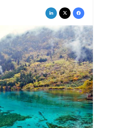
فيسبوك
X
لينكدإن