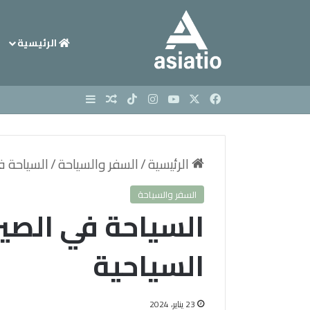
الرئيسية
X
فيسبوك
يوتيوب
انستقرام
‫TikTok
مقال عشوائي
إضافة عمود جانبي
الرئيسية
/
السفر والسياحة
/
السياحة ف
السفر والسياحة
السياحة في الصي
السياحية
23 يناير، 2024