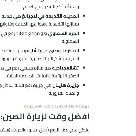
وهو أحد أكبر القصور في العالم.
المدينة القديمة في ليجيانغ
هي مدينة قد
بمنازلها التقليدية وشوارعها الضيقة وقنواتها 
الحرم السماوي
هو مجمع معابد يقع في بك
السماوية.
المنتزه الوطني جيوتشايقو
هو منتزه طب
الحديقة بتشكيلاتها الصخرية الفريدة والبحيرات
تشانغجياجيه
هو منتزه طبيعي يقع في مقا
الصخرية الرائعة والمناظر الطبيعية الجبلية.
جزيرة هاينان
هي جزيرة تقع قبالة ساحل جنو
والمياه الفيروزية.
يهمك ايضا: افضل الاكلات الاسيوية
افضل وقت لزيارة الصين:
بشكل عام، يعتبر الربيع (أبريل-مايو) والخريف (سبت