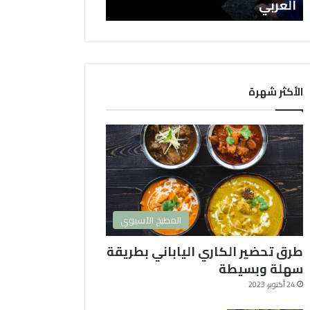
س
العربي
ل
ا
ت
ا
ل
ك
الأكثر شهرة
و
ر
ي
ة
2
0
2
4
المطبخ الآسيوي
و
ا
طرق تحضير الكاري الياباني بطريقة
ك
ث
سهلة وبسيطة
ر
24 أكتوبر، 2023
ه