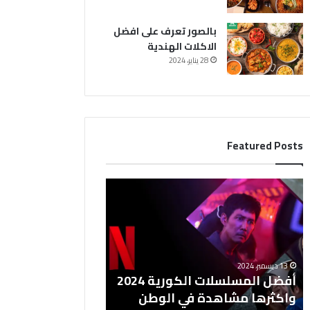
بالصور تعرف على افضل
الاكلات الهندية
28 يناير، 2024
Featured Posts
أ
ف
ض
ل
ا
ل
13 ديسمبر، 2024
م
أفضل المسلسلات الكورية 2024
س
واكثرها مشاهدة في الوطن
ل