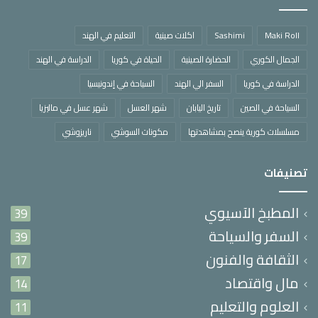
Maki Roll
Sashimi
اكلات صينية
التعليم في الهند
الجمال الكوري
الحضارة الصينية
الحياة في كوريا
الدراسة في الهند
الدراسة في كوريا
السفر الي الهند
السياحة في إندونيسيا
السياحة في الصين
تاريخ اليابان
شهر العسل
شهر عسل في ماليزيا
مسلسلات كورية ينصح بمشاهدتها
مكونات السوشي
ناريزوشي
تصنيفات
المطبخ الآسيوي
39
السفر والسياحة
39
الثقافة والفنون
17
مال واقتصاد
14
العلوم والتعليم
11