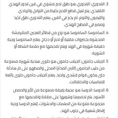
التندوري: التندوري هو طبق لحم مشوي في فرن تندور الهندي
التقليدي. يتم تتبيل قطع اللحم بخليط من التوابل والزبادي
والليمون والثوم، ثم يخبز في الفرن. يعتبر التندوري طبق لذيذ
ومميز في المطبخ الهندي.
الساموسا: الساموسا هو نوع من فطائر العجين المقرمشة
المحشوة بخضروات مقلية أو لحم أو دجاج. يعتبر الساموسا وجبة
خفيفة شهيرة في الهند ويتم تقديمها مع صلصة الشطة أو
الشوربة.
الجيلاب جامون: الجيلاب جامون هو حلوى هندية شهيرة مصنوعة
من حليب الجامون (اللبن المخثر) المحلى والمطهو على نار هادئة
حتى يتكون قوام قشدي ولذيذ. يعتبر الجيلاب جامون حلوى رائعة
للمناسبات والاحتفالات.
الدوسا: الدوسا هو عجينة رقيقة مصنوعة من الأرز والحمص
الأسود. يتم تحضيرها وشويها على مقلاة وتقديمها مع
مجموعة متنوعة من الصلصات والحشوات. يُعتبر الدوسا وجبة
إفطار شعبية في جنوب الهند.