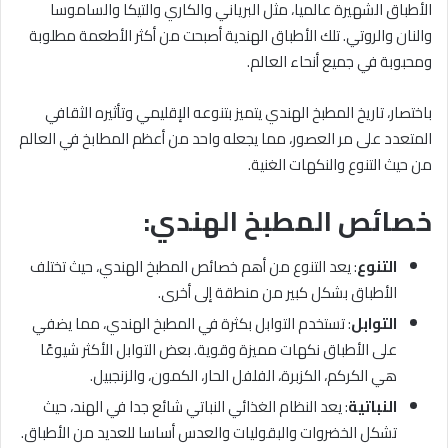
الأطباق الشهيرة عالميا، مثل البرياني والكاري والتيكا والساموسا
والنان والروتي. تلك الأطباق الهندية أصبحت من أكثر الأطعمة مطلوبة
ومحبوبة في جميع أنحاء العالم.
باختصار، تاريخ المطبخ الهندي يتميز بتنوعه الإقليمي وتأثيره الثقافي
المتعدد على مر العصور، مما يجعله واحد من أعظم المطابخ في العالم
من حيث التنوع والنكهات الغنية.
خصائص المطبخ الهندي:
التنوع
: يعد التنوع من أهم خصائص المطبخ الهندي، حيث تختلف
الأطباق بشكل كبير من منطقة إلى أخرى.
التوابل
: تستخدم التوابل بكثرة في المطبخ الهندي، مما يضفي
على الأطباق نكهات مميزة وقوية. بعض التوابل الأكثر شيوعًا
هي الكركم، الكزبرة، الفلفل الحار، الكمون، والزنجبيل.
النباتية
: يعد النظام الغذائي النباتي شائع جدا في الهند، حيث
تشكل الخضروات والبقوليات والعدس أساسا للعديد من الأطباق.