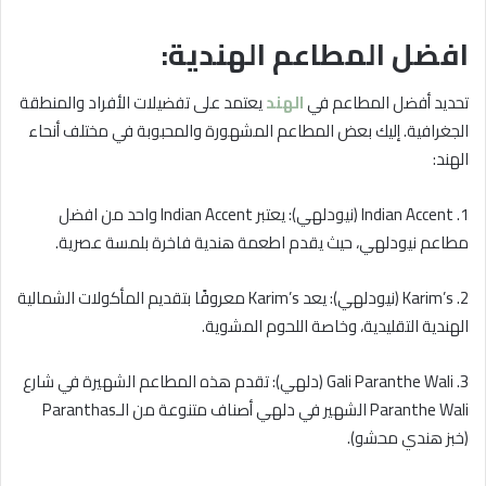
افضل المطاعم الهندية:
تحديد أفضل المطاعم في
الهند
يعتمد على تفضيلات الأفراد والمنطقة
الجغرافية. إليك بعض المطاعم المشهورة والمحبوبة في مختلف أنحاء
الهند:
1. Indian Accent (نيودلهي): يعتبر Indian Accent واحد من افضل
مطاعم نيودلهي، حيث يقدم اطعمة هندية فاخرة بلمسة عصرية.
2. Karim’s (نيودلهي): يعد Karim’s معروفًا بتقديم المأكولات الشمالية
الهندية التقليدية، وخاصة اللحوم المشوية.
3. Gali Paranthe Wali (دلهي): تقدم هذه المطاعم الشهيرة في شارع
Paranthe Wali الشهير في دلهي أصناف متنوعة من الـParanthas
(خبز هندي محشو).