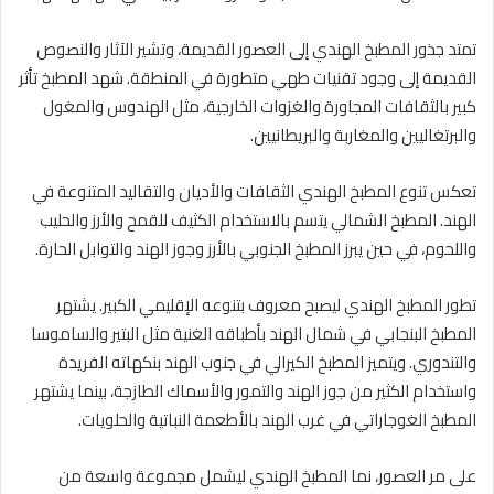
تمتد جذور المطبخ الهندي إلى العصور القديمة، وتشير الآثار والنصوص
القديمة إلى وجود تقنيات طهي متطورة في المنطقة. شهد المطبخ تأثر
كبير بالثقافات المجاورة والغزوات الخارجية، مثل الهندوس والمغول
والبرتغاليين والمغاربة والبريطانيين.
تعكس تنوع المطبخ الهندي الثقافات والأديان والتقاليد المتنوعة في
الهند. المطبخ الشمالي يتسم بالاستخدام الكثيف للقمح والأرز والحليب
واللحوم، في حين يبرز المطبخ الجنوبي بالأرز وجوز الهند والتوابل الحارة.
تطور المطبخ الهندي ليصبح معروف بتنوعه الإقليمي الكبير. يشتهر
المطبخ البنجابي في شمال الهند بأطباقه الغنية مثل البتير والساموسا
والتندوري. ويتميز المطبخ الكيرالي في جنوب الهند بنكهاته الفريدة
واستخدام الكثير من جوز الهند والتمور والأسماك الطازجة، بينما يشتهر
المطبخ الغوجاراتي في غرب الهند بالأطعمة النباتية والحلويات.
على مر العصور، نما المطبخ الهندي ليشمل مجموعة واسعة من