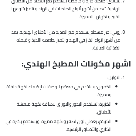
تشاتني: صلصة حارة و حامضة تستخدم مع العديد من الأطباق
الهندية. تعد من أشهر أنواع الصلصات في الهند و تتميز بتنوعها
الكبير و نكهتها المميزة.
روتي: خبز مسطح يستخدم مع العديد من الأطباق الهندية. يعد
من أشهر انواع الخبز في الهند و يتميز بطعمه اللذيذ و قيمته
الغذائية العالية.
اشهر مكونات المطبخ الهندي:
التوابل:
الكمون: يستخدم في معظم الوصفات لإضفاء نكهة دافئة
ومميزة.
الكزبرة: تستخدم البذور والاوراق لاضافة نكهة منعشة
للأطباق.
الكركم: يعطي لون اصفر ونكهة مميزة، ويستخدم بكثرة في
الكاري والأطباق الرئيسية.