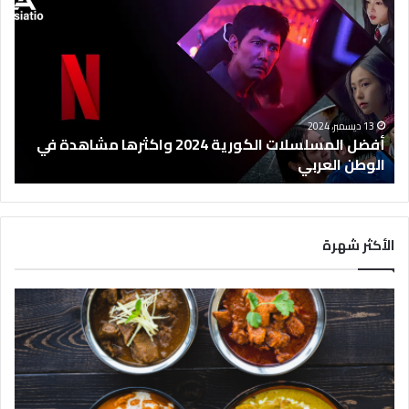
ف
ض
ل
ا
ل
م
س
13 ديسمبر، 2024
ل
أفضل المسلسلات الكورية 2024 واكثرها مشاهدة في
س
الوطن العربي
ل
ا
ت
ا
الأكثر شهرة
ل
ك
و
ر
ي
ة
2
0