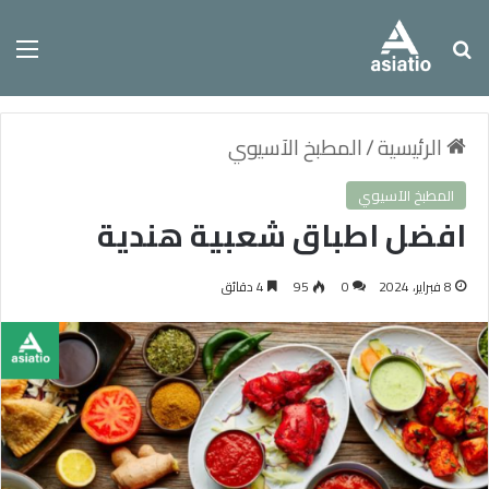
بحث عن
الق
الرئيسية
/
المطبخ الآسيوي
المطبخ الآسيوي
افضل اطباق شعبية هندية
8 فبراير، 2024
0
95
4 دقائق