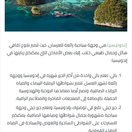
إندونيسيا
هي وجهة سياحية رائعة للعرسان، حيث تتميز بتنوع ثقافي
هائل وجمال طبيعي خلاب. إليك بعض الأماكن التي يمكنكم زيارتها في
إندونيسيا:
بالي: تعتبر بالي واحدة من أكثر الجزر شهرة في إندونيسيا ووجهة
رائعة لشهر العسل. تتميز بشواطئها الرملية البيضاء والمياه
الزرقاء الصافية، وتضم أيضا معابدها البوذية والهندوسية
الجميلة، بالإضافة إلى المنتجعات الفاخرة والمطاعم الراقية.
جزر جيلي: تقع في لومبوك بإندونيسيا، وتعتبر جزر جيلي وجهة
سياحية مشهورة بجمال شواطئها ومياهها الصافية. يمكنكم
الاسترخاء على الشواطئ الساحرة والغوص والسباحة في المياه
الزرقاء الفيروزية.