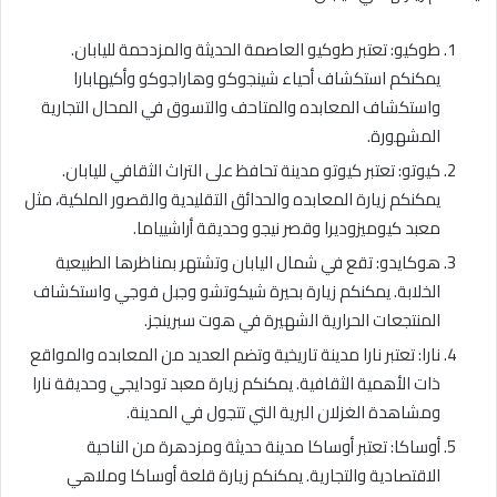
طوكيو: تعتبر طوكيو العاصمة الحديثة والمزدحمة لليابان.
يمكنكم استكشاف أحياء شينجوكو وهاراجوكو وأكيهابارا
واستكشاف المعابده والمتاحف والتسوق في المحال التجارية
المشهورة.
كيوتو: تعتبر كيوتو مدينة تحافظ على التراث الثقافي لليابان.
يمكنكم زيارة المعابده والحدائق التقليدية والقصور الملكية، مثل
معبد كيوميزوديرا وقصر نيجو وحديقة أراشيياما.
هوكايدو: تقع في شمال اليابان وتشتهر بمناظرها الطبيعية
الخلابة. يمكنكم زيارة بحيرة شيكوتشو وجبل فوجي واستكشاف
المنتجعات الحرارية الشهيرة في هوت سبرينجز.
نارا: تعتبر نارا مدينة تاريخية وتضم العديد من المعابده والمواقع
ذات الأهمية الثقافية. يمكنكم زيارة معبد تودايجي وحديقة نارا
ومشاهدة الغزلان البرية التي تتجول في المدينة.
أوساكا: تعتبر أوساكا مدينة حديثة ومزدهرة من الناحية
الاقتصادية والتجارية. يمكنكم زيارة قلعة أوساكا وملاهي