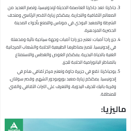
جاكرتا: تعد جاكرتا العاصمة الحديثة لإندونيسيا، وتضم العديد من
المعالم الثقافية والتجارية. يمكنكم زيارة القصر الرئاسي ومتحف
الشرطة والمعبد البوذي في موناس والتمتع بأجواء المدينة
الحضرية المزدهرة.
جزر راجا آمبات: تعتبر جزر راجا آمبات وجهة سياحية نائية ومذهلة
في إندونيسيا. تتميز بمناظرها الطبيعية الخلابة والشعاب المرجانية
الغنية بالحياة البحرية. يمكنكم الغوص والغطس والاستمتاع
بالمناظر البانورامية الخلابة للجزر.
يوجياكرتا: تقع في جزيرة جاوة وتعتبر مركز ثقافي هام في
إندونيسيا. يمكنكم زيارة معبد بوروبودور الشهير، وقصر سولتان،
وقرية باتيك للحرف اليدوية، والتعرف على التراث الثقافي والفني
للمنطقة.
ماليزيا: