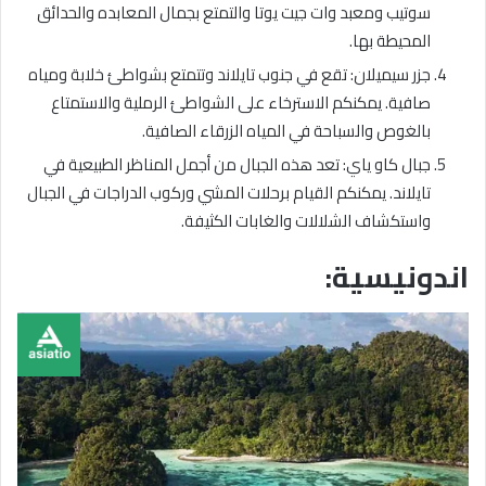
سوتيب ومعبد وات جيت يوتا والتمتع بجمال المعابده والحدائق
المحيطة بها.
جزر سيميلان: تقع في جنوب تايلاند وتتمتع بشواطئ خلابة ومياه
صافية. يمكنكم الاسترخاء على الشواطئ الرملية والاستمتاع
بالغوص والسباحة في المياه الزرقاء الصافية.
جبال كاو ياي: تعد هذه الجبال من أجمل المناظر الطبيعية في
تايلاند. يمكنكم القيام برحلات المشي وركوب الدراجات في الجبال
واستكشاف الشلالات والغابات الكثيفة.
اندونيسية: