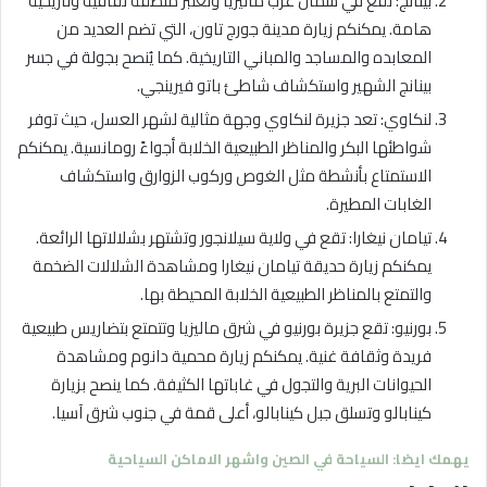
بينانج: تقع في شمال غرب ماليزيا وتعتبر منطقة ثقافية وتاريخية
هامة. يمكنكم زيارة مدينة جورج تاون، التي تضم العديد من
المعابده والمساجد والمباني التاريخية. كما يُنصح بجولة في جسر
بينانج الشهير واستكشاف شاطئ باتو فيرينجي.
لنكاوي: تعد جزيرة لنكاوي وجهة مثالية لشهر العسل، حيث توفر
شواطئها البكر والمناظر الطبيعية الخلابة أجواءً رومانسية. يمكنكم
الاستمتاع بأنشطة مثل الغوص وركوب الزوارق واستكشاف
الغابات المطيرة.
تيامان نيغارا: تقع في ولاية سيلانجور وتشتهر بشلالاتها الرائعة.
يمكنكم زيارة حديقة تيامان نيغارا ومشاهدة الشلالات الضخمة
والتمتع بالمناظر الطبيعية الخلابة المحيطة بها.
بورنيو: تقع جزيرة بورنيو في شرق ماليزيا وتتمتع بتضاريس طبيعية
فريدة وثقافة غنية. يمكنكم زيارة محمية دانوم ومشاهدة
الحيوانات البرية والتجول في غاباتها الكثيفة. كما ينصح بزيارة
كينابالو وتسلق جبل كينابالو، أعلى قمة في جنوب شرق آسيا.
يهمك ايضا: السياحة في الصين واشهر الاماكن السياحية