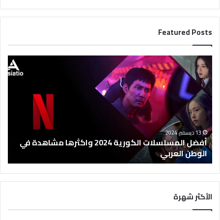
Featured Posts
أ
ف
ض
ل
ا
ل
م
س
13 ديسمبر، 2024
ل
أفضل المسلسلات الكورية 2024 واكثرها مشاهدة في
س
الوطن العربي
ل
ا
ت
ا
الأكثر شهرة
ل
ك