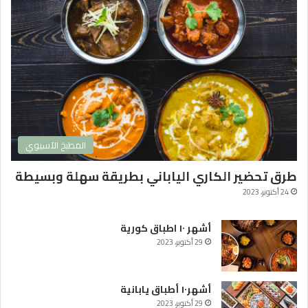
و
ر
ي
ة
2
0
2
4
و
ا
المطبخ الآسيوي
ك
ث
طرق تحضير الكاري الياباني بطريقة سهلة وبسيطة
ر
ه
24 أكتوبر، 2023
ا
م
أشهر ١٠ اطباق كورية
ش
29 أكتوبر، 2023
ا
ه
د
أشهر١٠ أطباق يابانية
ة
29 أكتوبر، 2023