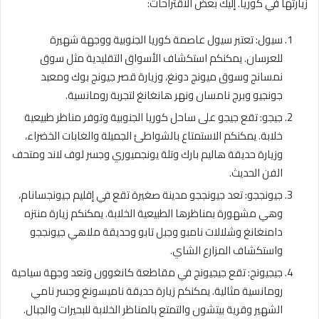
زيارتها في كوريا. إليك بعض الاقتراحات:
سيول: تعتبر سيول عاصمة كوريا الجنوبية ووجهة شهيرة
للعرسان. يمكنكم استكشاف الأسواق التقليدية مثل سوق
نمسانج وسوق ميونج دونغ، وزيارة قصر جيونج بوك ومعبد
جونجيو وبرج نامسان ونهر هانغانغ لتجربة رومانسية.
جيجو: تقع جيجو على ساحل كوريا الجنوبية وتوفر مناظر طبيعية
خلابة. يمكنكم الاستمتاع بالشواطئ الجميلة والغابات الخضراء،
وزيارة حديقة هاليم بارك وتلة يونجميوري وجسر لوف لاند ومتحف
الفن الحديث.
جيونججو: تعد جيونججو مدينة صغيرة تقع في إقليم جيونجسانام،
وهي مشهورة بمناظرها الطبيعية الخلابة. يمكنكم زيارة منتزه
دامنغانغ وشلالات نامبو وجبل تابو وحديقة ملاهي جيونججو
واستكشاف المزارع الشاي.
جيجيونج: تقع جيجيونج في مقاطعة كانغوون وتعد وجهة سياحية
رومانسية مثالية. يمكنكم زيارة حديقة ناميسونغ وجسر نامي
الشهير وقرية بيتشون والتمتع بالمناظر الخلابة للبحيرات والجبال.