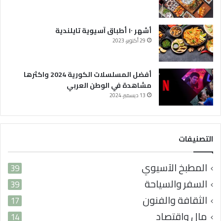
ف
ي
ا
ل
أشهر ١٠ أطباق آسيوية تايلندية
و
29 أكتوبر، 2023
ط
ن
ا
أفضل المسلسلات الكورية 2024 واكثرها
ل
مشاهدة في الوطن العربي
ع
13 ديسمبر، 2024
ر
ب
ي
التصنيفات
المطبخ الآسيوي
39
السفر والسياحة
39
الثقافة والفنون
17
مال واقتصاد
14