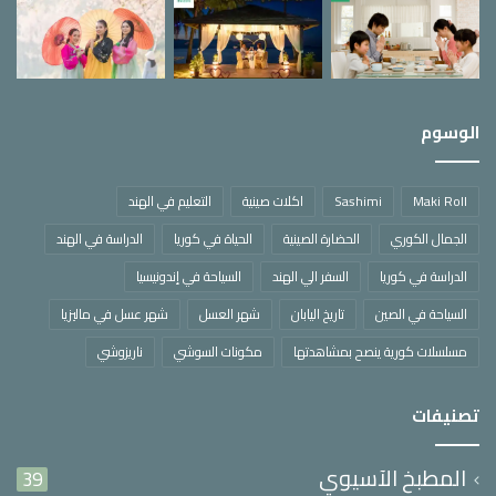
الوسوم
Maki Roll
Sashimi
اكلات صينية
التعليم في الهند
الجمال الكوري
الحضارة الصينية
الحياة في كوريا
الدراسة في الهند
الدراسة في كوريا
السفر الي الهند
السياحة في إندونيسيا
السياحة في الصين
تاريخ اليابان
شهر العسل
شهر عسل في ماليزيا
مسلسلات كورية ينصح بمشاهدتها
مكونات السوشي
ناريزوشي
تصنيفات
المطبخ الآسيوي
39