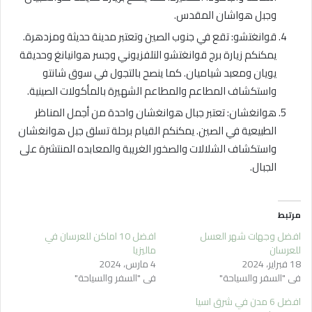
وجبل هواشان المقدس.
قوانغتشو: تقع في جنوب الصين وتعتبر مدينة حديثة ومزدهرة.
يمكنكم زيارة برج قوانغتشو التلفزيوني وجسر هوانيانغ وحديقة
يويان ومعبد شياميان. كما ينصح بالتجول في سوق شانتو
واستكشاف المطاعم والمطاعم الشهيرة بالمأكولات الصينية.
هوانغشان: تعتبر جبال هوانغشان واحدة من أجمل المناظر
الطبيعية في الصين. يمكنكم القيام برحلة تسلق جبل هوانغشان
واستكشاف الشلالات والصخور الغريبة والمعابده المنتشرة على
الجبال.
مرتبط
افضل وجهات شهر العسل
افضل 10 اماكن للعرسان في
للعرسان
ماليزيا
18 فبراير، 2024
4 مارس، 2024
في "السفر والسياحة"
في "السفر والسياحة"
افضل 6 مدن في شرق اسيا