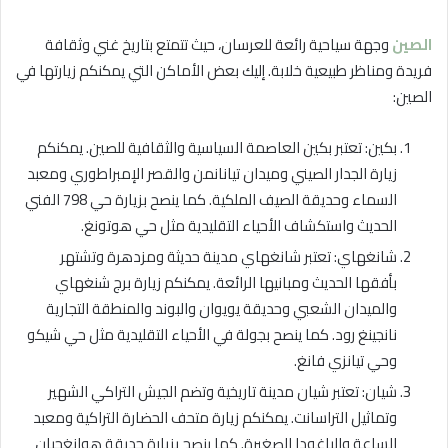
الصين
وجهة سياحية رائعة للعرسان، حيث تتمتع بتاريخ غني وثقافة
فريدة ومناظر طبيعية خلابة. إليك بعض الأماكن التي يمكنكم زيارتها في
الصين:
بكين: تعتبر بكين العاصمة السياسية والثقافية للصين. يمكنكم
زيارة الجدار الصيني وميدان تيانانمن والقصر الإمبراطوري ومعبد
السماء وحديقة الصيف الملكية. كما ينصح بزيارة حي 798 الفني
الحديث واستكشاف الأحياء التقليدية مثل حي هوتونغ.
شانغهاي: تعتبر شانغهاي مدينة حديثة ومزدهرة وتشتهر
بأفقها الحديث ومبانيها الرائعة. يمكنكم زيارة برج شنغهاي
والميدان الشعبي وحديقة يويوان والبوند والمنطقة التجارية
نانجينغ رود. كما ينصح بجولة في الأحياء التقليدية مثل حي شيكو
وحي تيانزي فانغ.
شيان: تعتبر شيان مدينة تاريخية وتضم الجيش التراكي الشهير
وتماثيل التراسانت. يمكنكم زيارة متحف الحضارة التراكية ومعبد
الساعة والباغودا الصغيرة. كما ينصح بزيارة حديقة هوانغجيان