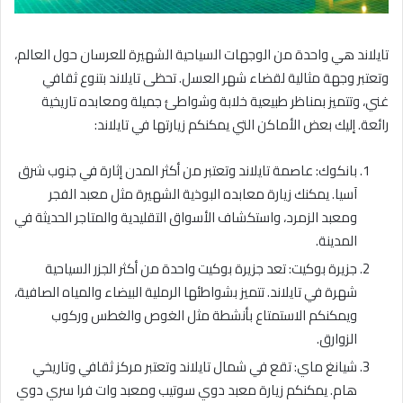
تايلاند هي واحدة من الوجهات السياحية الشهيرة للعرسان حول العالم،
وتعتبر وجهة مثالية لقضاء شهر العسل. تحظى تايلاند بتنوع ثقافي
غني، وتتميز بمناظر طبيعية خلابة وشواطئ جميلة ومعابده تاريخية
رائعة. إليك بعض الأماكن التي يمكنكم زيارتها في تايلاند:
بانكوك: عاصمة تايلاند وتعتبر من أكثر المدن إثارة في جنوب شرق
آسيا. يمكنك زيارة معابده البوذية الشهيرة مثل معبد الفجر
ومعبد الزمرد، واستكشاف الأسواق التقليدية والمتاجر الحديثة في
المدينة.
جزيرة بوكيت: تعد جزيرة بوكيت واحدة من أكثر الجزر السياحية
شهرة في تايلاند. تتميز بشواطئها الرملية البيضاء والمياه الصافية،
ويمكنكم الاستمتاع بأنشطة مثل الغوص والغطس وركوب
الزوارق.
شيانغ ماي: تقع في شمال تايلاند وتعتبر مركز ثقافي وتاريخي
هام. يمكنكم زيارة معبد دوي سوتيب ومعبد وات فرا سري دوي