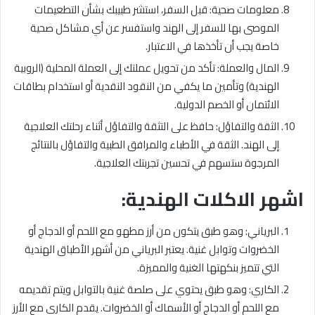
معلومات صحية: قبل السفر، استشر طبيبك بشأن التطعيمات
الموصى بها للسفر إلى الهند واستفسر عن أي مشاكل صحية
خاصة يجب أن تأخذها في الاعتبار.
المال والعملة: تأكد من تحويل عملتك إلى العملة المحلية (الروبية
الهندية) وتأمين ما يكفي من النقود النقدية أو استخدام بطاقات
الائتمان أو الخصم الدولية.
الثقة والتفاؤل: حافظ على التثقة والتفاؤل أثناء رحلتك العلاجية
إلى الهند. الثقة في الأطباء والمرافق الطبية والتفاؤل بالنتائج
المرجوة ستسهم في تحسين تجربتك العلاجية.
اشهر الاكلات الهندية:
البرياني: وهو طبق يتكون من أرز مطهو مع اللحم أو الدجاج أو
الخضروات وتوابل غنية. يعتبر البرياني من أشهر الأطباق الهندية
التي تتميز بنكهتها الغنية والمميزة.
الكاري: وهو طبق يحتوي على صلصة غنية بالتوابل ويتم تقديمه
مع اللحم أو الدجاج أو الأسماك أو الخضروات. يقدم الكاري مع الأرز