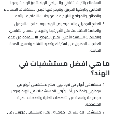
الاستمتاع بالتراث الثقافي والسياحي للهند. تتميز الهند بتنوعها
الثقافي وتاريخها العريق، وتتوفر فيها فرص لاستكشاف المعابده
والحدائق والمواقع التاريخية والمهرجانات الثقافية الرائعة.
العلاج التجميلي والعافية: يتميز الهند بتوفر علاجات التجميل
والعافية المتقدمة، مثل الأيورفيدا واليوغا والمساج التقليدي
والعلاجات الشعبية الأخرى. يمكن للمرضى الاستفادة من هذه
العلاجات للحصول على استرخاء وتجديد النشاط وتحسين الصحة
العامة.
ما هي افضل مستشفيات في
الهند؟
مستشفى أبولو في نيودلهي: يعتبر مستشفى أبولو في
نيودلهي واحدًا من أكبر وأرقى المستشفيات في الهند، ويوفر
مجموعة واسعة من التخصصات الطبية والخدمات الطبية
المتقدمة.
مستشفى فورتيس في مومباي: يعتبر مستشفى فورتيس في