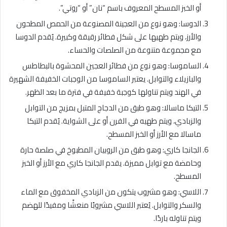
أو الخبز المسطح المعروف باسم “نان” أو “روتي”.
الدوسا: وهو نوع من العجينة المصنوعة من الحمص المطحون
والأرز، ويتم طهيها على شكل فطائر رقيقة وكبيرة. يُقدم الدوسا
مع مجموعة متنوعة من الصلصات والحساء.
الساموسا: وهو نوع من فطائر العجين المحشوة بالبطاطس
والبازيلاء والتوابل. يعتبر الساموسا من الوجبات الخفيفة الشهيرة
في الهند ويتم تناولها كوجبة خفيفة في فترة ما بعد الظهر.
التيكا ماسالا: وهو طبق من الدجاج المتبل بمزيج من التوابل
والزبادي، ويتم طهيه في الفرن أو على الشواية. يُقدم التيكا
ماسالا مع الأرز أو الخبز المسطح.
الجانجا كاري: وهو طبق من الروبيان المطبوخ في صلصة حارة
وحامضة مع توابل مميزة. يقدم الجانجا كاري مع الأرز أو الخبز
المسطح.
اللاسي: وهو مشروب يتكون من الزبادي المخفوق مع الماء
والسكر والتوابل. يُعتبر اللاسي مشروبًا منعشًا ومفيدًا للهضم
ويتم تناوله باردًا.