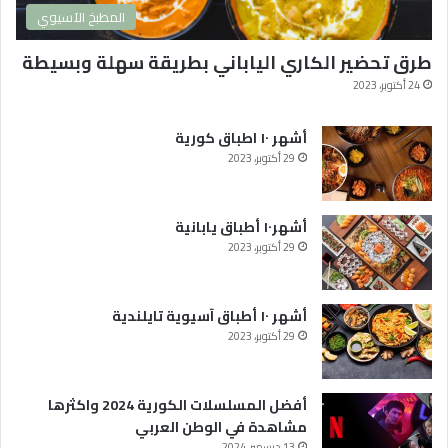
ا
المطبخ الآسيوي
ك
ث
طرق تحضير الكاري الياباني بطريقة سهلة وبسيطة
ر
ه
24 أكتوبر، 2023
ا
م
أشهر ١٠ اطباق كورية
ش
29 أكتوبر، 2023
ا
ه
د
أشهر١٠ أطباق يابانية
ة
29 أكتوبر، 2023
ف
ي
ا
ل
أشهر ١٠ أطباق آسيوية تايلندية
و
29 أكتوبر، 2023
ط
ن
ا
أفضل المسلسلات الكورية 2024 واكثرها
ل
مشاهدة في الوطن العربي
ع
13 ديسمبر، 2024