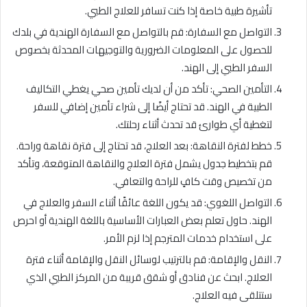
تأشيرة طبية خاصة إذا كنت تسافر للعلاج الطبي.
التواصل مع السفارة: قم بالتواصل مع السفارة الهندية في بلدك
للحصول على المعلومات الضرورية والتوجيهات المحدثة بخصوص
السفر الطبي إلى الهند.
التأمين الصحي: تأكد من أن لديك تأمين صحي يغطي التكاليف
الطبية في الهند. قد تحتاج أيضًا إلى شراء تأمين إضافي للسفر
لتغطية أي طوارئ قد تحدث أثناء رحلتك.
خطط لفترة النقاهة: بعد العلاج، قد تحتاج إلى فترة نقاهة وراحة.
قم بتخطيط جدول يشمل فترة العلاج والنقاهة المتوقعة، وتأكد
من تخصيص وقت كافٍ للراحة والتعافي.
التواصل اللغوي: قد يكون اللغة عائقًا أثناء السفر والعلاج في
الهند. حاول تعلم بعض العبارات الأساسية باللغة الهندية أو احرص
على استخدام خدمات المترجم إذا لزم الأمر.
النقل والإقامة: قم بالترتيب لوسائل النقل والإقامة أثناء فترة
العلاج. ابحث عن فنادق أو شقق قريبة من المركز الطبي الذي
ستتلقى فيه العلاج.