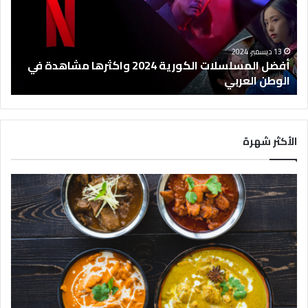
ا
ل
م
س
13 ديسمبر، 2024
ل
أفضل المسلسلات الكورية 2024 واكثرها مشاهدة في
س
الوطن العربي
ل
ا
ت
ا
الأكثر شهرة
ل
ك
و
ر
ي
ة
2
0
2
4
و