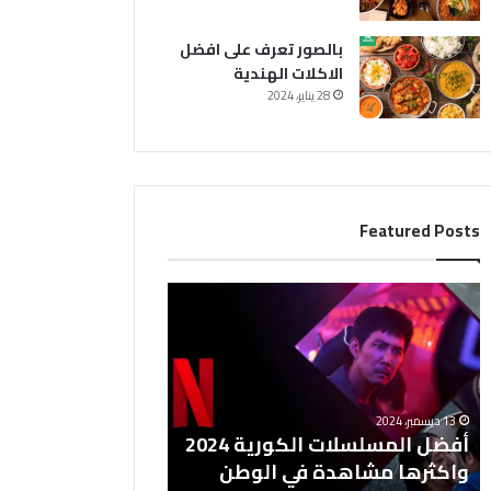
بالصور تعرف على افضل
الاكلات الهندية
28 يناير، 2024
Featured Posts
أ
ف
ض
ل
ا
ل
13 ديسمبر، 2024
م
أفضل المسلسلات الكورية 2024
س
واكثرها مشاهدة في الوطن
ل