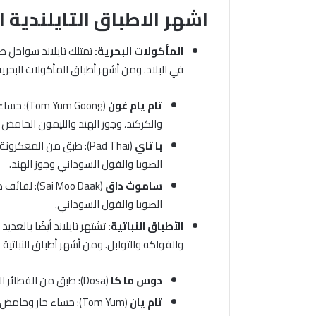
اشهر الاطباق التايلندية ا
المأكولات البحرية:
تمتلك تايلاند سواحل طو
في البلاد. ومن أشهر أطباق المأكولات البحرية ا
تام يام غون
(m Goong
والكركند، وجوز الهند والليمون الحامض 
با تاي
(Pad Thai): طبق من المع
الصويا والفول السوداني وجوز الهند.
ساموث داق
(i Moo Daak
الصويا والفول السوداني.
الأطباق النباتية:
تشتهر تايلاند أيضًا بالعديد
والفواكه والتوابل. ومن أشهر أطباق النباتية ال
دوس ما كا
(Dosa): طبق من الفطائر المقلية المصنوعة من الأرز والفول، تقدم مع الخضار والصلصة.
تام يان
(Tom Yum): حساء حار 