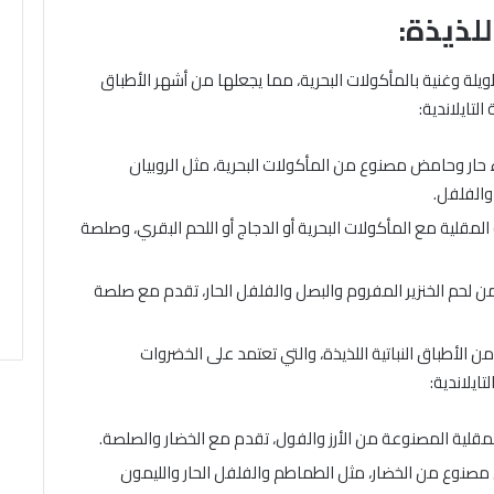
للذيذة:
يلة وغنية بالمأكولات البحرية، مما يجعلها من أشهر الأطباق
لتايلاندية:
Tom Yu): حساء حار وحامض مصنوع من المأكولات البحرية، مثل الروبيان
والفلفل.
كرونة المقلية مع المأكولات البحرية أو الدجاج أو اللحم البقري، وصلصة
Sa): لفائف من لحم الخنزير المفروم والبصل والفلفل الحار، تقدم مع صلصة
 من الأطباق النباتية اللذيذة، والتي تعتمد على الخضروات
تايلاندية:
وحامض مصنوع من الخضار، مثل الطماطم والفلفل الحار والليمون