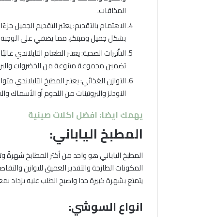
المذاقات.
الاهتمام بالتقديم: يعتبر التقديم الجميل جزءً
بشكل جميل ومبتكر، مما يضفي على الوجبة جا
التأثيرات الصحية: يعتبر الطعام التايلاندي غالب
تضمين مجموعة متنوعة من الخضروات والبروتي
التوازن الغذائي: يعتبر المطبخ التايلاندي متواز
النودلز والبروتينات من اللحوم أو الأسماك و
يهمك ايضا: افضل اكلات صينية
المطبخ الياباني:
المطبخ الياباني هو واحد من أكثر المطابخ شهرةً وتق
المكونات الطازجة والتقدير العميق للتوازن والتفا
يتمتع بشهرة كبيرة جدا واصبح الطلب عليه يزداد ب
انواع السوشي: