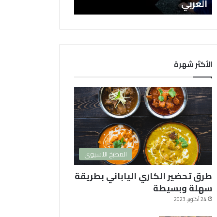
س
العربي
ل
ا
ت
ا
ل
ك
الأكثر شهرة
و
ر
ي
ة
2
0
2
4
المطبخ الآسيوي
و
ا
طرق تحضير الكاري الياباني بطريقة
ك
ث
سهلة وبسيطة
ر
24 أكتوبر، 2023
ه