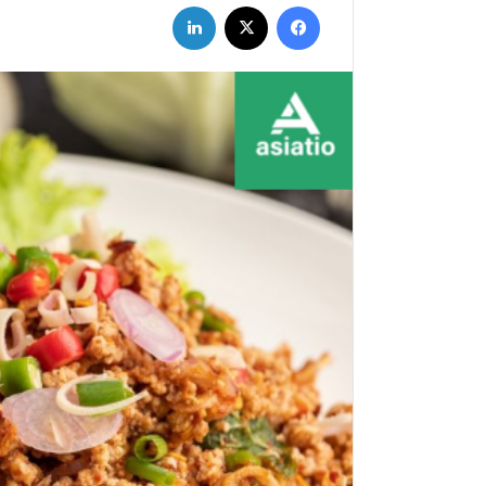
فيسبوك
X
لينكدإن