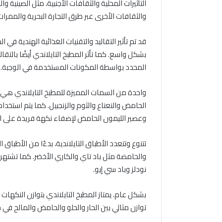
التأثيرات المحلية والثقافات الأجنبية، مثل الصينية واله
والثقافات الأخرى عبر طرق التجارة البحرية والممرات 
قد تم تأثير التقاليد والتقنيات الغذائية الهندية في ا
بشكل واسع. كما تأثر المطبخ التايلاندي أيضًا بالتق
المحدد بواسطة المكونات المستخدمة في الوجبة.
واحدة من السمات المميزة للمطبخ التايلاندي هي 
الحامض والنعناع والثوم والزنجبيل. كما يتم است
وعصير الليمون الحامض لإضفاء نكهة فريدة على ال
تتنوع وتتعدد الأطباق التايلاندية، بدءًا من الأطباق
والحامضة مثل باد تاي والكاري الأخضر. كما تشتهر ت
نودلز وباد سي إيو.
بشكل عام، يمتاز المطبخ التايلاندي بتوازن النكهات و
توازن مثالي بين الحار والحلو والحامض والمالح في 