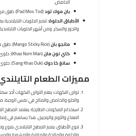
الحامض.
بان موك تود
(Pad Moo Tod): طبق من اللحم المفروم المقلي مع البيض والفلفل الحار.
الأطباق الحلوة:
تتميز الحلويات التايلاندية 
والجوز والسكر. ومن أشهر الحلويات التايلاندية
مانجو بان
(Mango Sticky Rice): طبق من الأرز اللزج مع المانجو الطازجة.
كاي نون مان
(Khao Nom Man): حلوى مصنوعة من الأرز المخفوق والسكر وجوز الهند.
سانغ كا دوك
(Sang Khao Duk): حلوى مصنوعة من الأرز والمكسرات والسكر.
مميزات الطعام التايلندي:
توازن النكهات: يعتبر التوازن النكهات أحد سمات
والحلو والحامض والمالح في نفس الوجبة، مم
استخدام المكونات الطازجة: يعتمد المطبخ ال
النعناع والثوم والزنجبيل. هذا يساهم في إ
تنوع الأطباق: يتميز المطبخ التايلاندي بتنوع و
والحلوة والمالحة والمقلية والمشوية والمسل