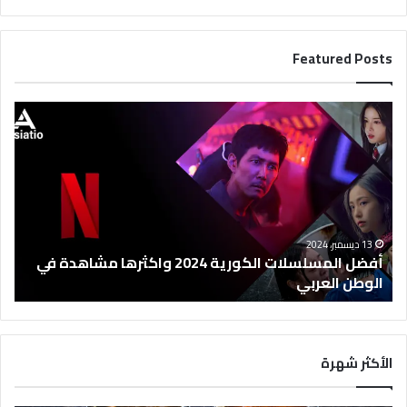
Featured Posts
أ
ف
ض
ل
ا
ل
م
س
13 ديسمبر، 2024
ل
أفضل المسلسلات الكورية 2024 واكثرها مشاهدة في
س
الوطن العربي
ل
ا
ت
ا
الأكثر شهرة
ل
ك