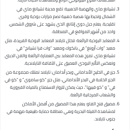
تشيانغ ماي والهضبة الذهبية: تقع مدينة تشيانغ ماي في
الشمال وتحيط بها هضبة ذهبية تضم مزارات بوذية وقرى
تقليدية. يعتبر جبل دوي إنثانغ، الذي يشهد على شروق الشمس،
واحد من أشهر المواقع في المنطقة.
المعابد البوذية الرائعة: تتخلل تايلاند المعابد البوذية الفريدة، مثل
معبد “وات أرونغ” في بانكوك ومعبد “وات فرا تشيانج” في
تشيانغ ماي. تمزج هذه المعابد بين العمارة الرائعة والفن الديني
وتعكس التأثير البوذي العميق على الثقافة التايلاندية.
جزر في الخليج الأنداماني وبحر أندامان: تايلاند تمتلك مجموعة من
الجزر الخلابة في البحر الأنداماني، مثل جزر “كو ساموي” و “كو في
في” و “كو فيبها”، حيث يمكن للزوار الاستمتاع بالمياه الفيروزية
والشعاب المرجانية الرائعة.
مضيق فتح الفاو: يعتبر هذا المضيق من أفضل الأماكن
لمشاهدة الفيلة البحرية وهي منطقة حماية طبيعية مهمة في
جنوب تايلاند.