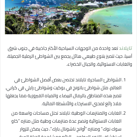
تايلاند
تعد واحدة من الوجهات السياحية الأكثر جاذبية في جنوب شرق
آسيا، حيث تتميز بتنوع طبيعي هائل يجمع بين الشواطئ الرملية الجميلة،
والغابات الاستوائية، والجبال الخضراء.
الشواطئ الساحرة: تايلاند تحتضن بعض أفضل الشواطئ في
العالم، مثل شواطئ باتونج في بوكيت وشواطئ رايلي في كرابي.
تتميز هذه المناطق بالرمال البيضاء والمياه الفيروزية مما يجعلها
ملاذ رائع لمحبي الاسترخاء والأنشطة المائية.
الغابات والمنتزهات الوطنية: تايلاند تحتل مساحات واسعة من
الغابات الاستوائية وتضم عدة منتزهات وطنية مثل منتزه “كاو
سوك نوك” ومنتزه “أوانج ناشونال بارك”، حيث يمكن للزوار
استكشاف التنوع البيولوجي الرائع ومشاهدة الحياة البرية.