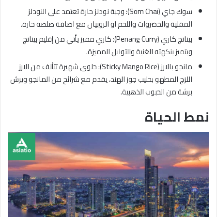
سوك جاي (Som Chai): وجبة نودلز حارة تعتمد على النودلز
المقلية والخضروات واللحم او الروبيان مع اضافة صلصة حارة.
بينانج كاري (Penang Curry): كاري مميز يأتي من إقليم بينانج
ويتميز بنكهته الغنية والتوابل المميزة.
مانجو بالارز (Sticky Mango Rice): حلوى شهيرة تتألف من الارز
اللزج المطهو بحليب جوز الهند، يقدم مع شرائح من المانجو ويرش
برشة من الحبوب الذهبية.
نمط الحياة