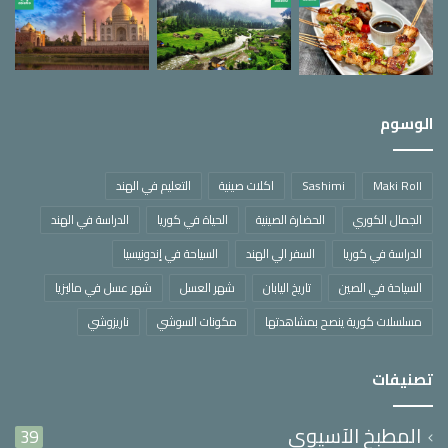
الوسوم
Maki Roll
Sashimi
اكلات صينية
التعليم في الهند
الجمال الكوري
الحضارة الصينية
الحياة في كوريا
الدراسة في الهند
الدراسة في كوريا
السفر الي الهند
السياحة في إندونيسيا
السياحة في الصين
تاريخ اليابان
شهر العسل
شهر عسل في ماليزيا
مسلسلات كورية ينصح بمشاهدتها
مكونات السوشي
ناريزوشي
تصنيفات
المطبخ الآسيوي
39