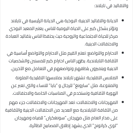
والتقاليد في تايلاند:
الديانة والتقاليد الدينية: البوذية هي الديانة الرئيسية في تايلاند
وتؤثر بشكل كبير على الحياة اليومية للناس. يعتبر المعبد البوذي
مركز للحياة الاجتماعية والروحية حيث يحتفظ الناس بتقاليد العبادة
والاحتفالات الدينية.
الاحترام والتواضع: تعتبر القيم مثل الاحترام والتواضع أساسية في
الثقافة التايلاندية. يظهر الناس احترام كبير للمسنين والشخصيات
الدينية ويتميزون بلطفهم وتواضعهم في التعامل مع الآخرين.
الملابس التقليدية: تشتهر تايلاند بملابسها التقليدية الملونة
والمتنوعة، مثل “سارونغ” للرجال و “بايا” للنساء والتي تعبر عن
الهوية الثقافية وتستخدم في المناسبات الخاصة والاحتفالات.
المهرجانات والاحتفالات: تعد المهرجانات والاحتفالات جزء مهم
من الثقافة التايلاندية مع العديد من الاحتفالات الدينية والثقافية
على مدار العام مثل مهرجان “سونغكران” للمياه ومهرجان
“لوي كراتونج” الذي يشهد إطلاق المصابيح الطائرة.