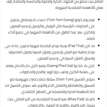
العالم حيث تجمع بين النكهات الحارة والحلوة والحامضة والمالحة. إليك
بعض الأطعمة التايلاندية الشهيرة:
توم يوم كونغ (Tom Yum Goong): حساء حار وحمضي يحتوي
على المكونات الرئيسية مثل الروبيان والزنجبيل وعصير الليمون
والكاري. يعد هذا الطبق من الأطعمة الشهيرة في جميع أنحاء
تايلاند.
باد تاي (Pad Thai): وجبة نودلز تايلاندية شهيرة تحتوي عادة على
نودلز مقلية مع البيض وجمبري وفول الصويا وفول الفاصوليا
وفستق الفول السوداني وعصير الليمون.
غاي باد كرا بوا (Gaeng Phed Gai): وهو كاري حار بالدجاج يعتمد
على صلصة الكاري وحليب جوز الهند واللحم والخضروات.
صوص الفسيخ (Som Tum): سلطة خضار خضراء مهروسة مع
الفستق والطماطم والفلفل الحار والثوم، تعد صوص الفسيخ احد
اكثر الاطعمة الحارة والمنعشة في المطبخ التايلاندي.
كاو باد (Khao Pad): هو النسخة التايلاندية من الارز المقلي حيث
يشمل الارز والبيض واللحم او الروبيان والخضروات.