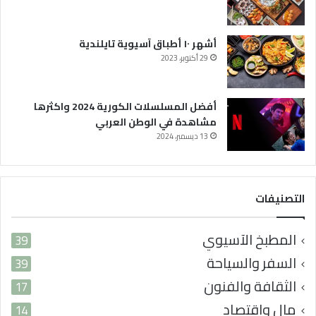
ف
ي
ا
ل
أشهر ١٠ أطباق آسيوية تايلندية
و
29 أكتوبر، 2023
ط
ن
ا
أفضل المسلسلات الكورية 2024 واكثرها
ل
مشاهدة في الوطن العربي
ع
13 ديسمبر، 2024
ر
ب
ي
التصنيفات
المطبخ الآسيوي
39
السفر والسياحة
39
الثقافة والفنون
17
مال واقتصاد
14