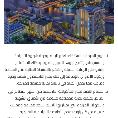
الروح المرحة والاسترخاء: تعتبر تايلاند وجهة شهيرة للسياحة
والاستجمام، وتتميز بجوها المرح والمريح. يمكنك الاستمتاع
بالشواطئ الرملية الجميلة والتمتع بالانشطة المائية مثل السباحة
وركوب الامواج. بالإضافة إلى ذلك يعتبر التايلانديون شعب ودود
ومرحب مما يجعل الحياة في تايلاند تجربة ممتعة ومريحة.
الطعام اللذيذ: تعتبر المأكولات التايلاندية من اشهر المطابخ في
العالم. يمكنك تجربة مجموعة متنوعة من الأطباق الشهية
والنكهات الفريدة التي تمتاز بها تايلاند. ستجد مطاعم ومحلات
صغيرة في كل زاوية تقدم الأطعمة التايلاندية التقليدية