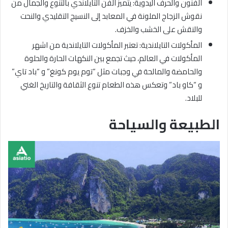
الفنون والحرف اليدوية: يتميز الفن التايلاندي بالتنوع والجمال من
نقوش الزجاج الملونة في المعابد إلى النسيج التقليدي والنحت
والنقش على الخشب والخزف.
المأكولات التايلاندية: تعتبر المأكولات التايلاندية من اشهر
المأكولات في العالم، حيث تجمع بين النكهات الحارة والحلوة
والحامضة والمالحة في وجبات مثل “توم يوم كونغ” و “باد تاي”
و “كاو باد” وتعكس هذه الطعام تنوع الثقافة والتاريخ الغني
للبلاد.
الطبيعة والسياحة