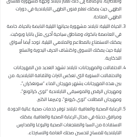
والعصرية. بالإضافة إلى ذلك تعتبر تايلاند وجهة مشهورة لعشاق
الطهي حيث يمكنك تعلم فنون الطهي التايلاندية في دورات
الطهي المتاحة.
الحياة الليلية: تايلاند مشهورة بحياتها الليلية النابضة بالحياة، خاصة
في العاصمة بانكوك ومناطق سياحية أخرى مثل باتايا وبوكيت.
يمكنك الاستمتاع بالمطاعم والملاهي الليلية. توجد أيضا أسواق
ليلية حيث يمكنك التسوق واكتشاف الحرف اليدوية والسلع
التذكارية.
الاحتفالات والمهرجانات: تايلاند تشهد العديد من المهرجانات
والاحتفالات السنوية التي تعكس التراث والثقافة التايلاندية. من
بين هذه المهرجانات يشتهر مهرجان الماء “سونغكران”،
ومهرجان الرقص والموسيقى التايلاندية “لوي كراثونغ”،
ومهرجان المظلات “لوي كرونغ”، وغيرها الكثير.
الرعاية الصحية والعافية: تايلاند توفر خدمات صحية عالية الجودة
ومرافق حديثة في مجال الرعاية الصحية والعافية. يمكنك
الاستفادة من السبا والمنتجعات الصحية واليوغا والمدارس
التايلاندية للمساج لتحسين صحتك العامة والاسترخاء.