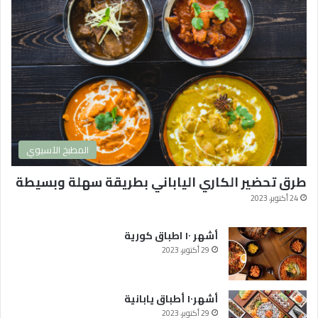
و
ر
ي
ة
2
0
2
4
و
ا
المطبخ الآسيوي
ك
ث
طرق تحضير الكاري الياباني بطريقة سهلة وبسيطة
ر
ه
24 أكتوبر، 2023
ا
م
أشهر ١٠ اطباق كورية
ش
29 أكتوبر، 2023
ا
ه
د
أشهر١٠ أطباق يابانية
ة
29 أكتوبر، 2023