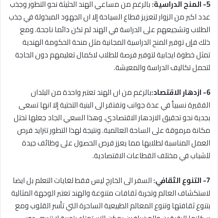
5- المنح الدراسية:
بالرغم من مساعي الهند الحثيثة نحو التطور وجذب
عدد اكبر من الزوار لتعزيز قطاع السياحة إلا ان الجهود المبذولة في جذب
الطلاب وتشجيعهم على الدراسة في الهند لم تكن دائما ناجحة. ومع
ذلك فإن توفير المنح الدراسية المجانية مثل منحة الحكومة الهندية
تمثل خطوة ايجابية لتوفير فرصة للطلاب لاكمال تعليمهم دون الحاجة
لتحمل تكاليف الدراسة والمعيشة.
6- ازدهار الاقتصاد:
بالرغم من ان الهند تعتبر واحدة من البلدان
الفقيرة نسبياً في عدة جوانب وتفتقر الى البنية التحتية إلا انها تسعى
بجدية نحو تحقيق الازدهار الاقتصادي. وهذا السعي الجاد جعلها تحتل
مكانة مرموقة على الساحة العالمية. ونتيجة لهذا التطور تتزايد فرص
العمل المناسبة لطلابها مما يعزز فرص الحصول على وظائف جيدة
للشباب في مختلف القطاعات الاقتصادية.
7- التنوع الثقافي:
السفر الى الخارج ليس فقط لغايات التعلم بل ايضا
لاستكشاف العالم وتجربة ثقافات متنوعة والهند تعتبر الوجهة المثالية
بتنوع ثقافتها وتنوع المعالم الطبيعية الساحرة التي تأسر القلوب ومع