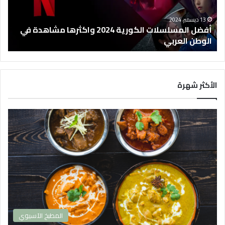
م
س
13 ديسمبر، 2024
ل
أفضل المسلسلات الكورية 2024 واكثرها مشاهدة في
س
الوطن العربي
ل
ا
ت
ا
الأكثر شهرة
ل
ك
و
ر
ي
ة
2
0
2
4
و
ا
المطبخ الآسيوي
ك