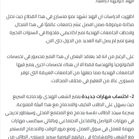
الهند كوجهة دراسية.
اظهرت الدراسات ان الهند تشهد نمو متسارع في هذا القطاع حيث تحتل
مكانة مرموقة ضمن افضل عشر جامعات عالميًا في هذا المجال.
ولاحظت الجامعات الهندية تميز اكاديمي ملحوظ في السنوات الاخيرة
وهو تميز لم يصل اليه العديد من الدول حتى الان.
على الرغم من انه قد يعتقد البعض ان هذا التميز محصور في تخصصات
التكنولوجيا والهندسة فقط الا ان هناك تخصصات اخرى يتميز فيها
الجامعات الهندية مما جعلها من الجامعات العريقة التي توفر
مستوى عالا من التعليم في مختلف المجالات.
2- اكتساب مهارات جديدة:
يتميز الشعب الهندي بإندماجه السريع
حيث يسهل على الطلاب التكيف والاندماج مع هذا البيئة المتنوعة.
بسرعة سيجد الطالب نفسه يندمج مع المجتمع المحلي وسيتطور تدريجي
في مهارات التواصل والتفاعل الاجتماعي وبالتالي سيكتسب مهارات
مهمة للعمل في سوق العمل. ومع مرور الوقت والاندماج المستمر
مع الشعب والمشاركة في حياتهم اليومية سيزيد مستوى الطالب من