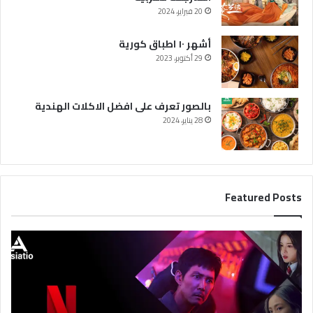
20 فبراير، 2024
أشهر ١٠ اطباق كورية
29 أكتوبر، 2023
بالصور تعرف على افضل الاكلات الهندية
28 يناير، 2024
Featured Posts
أ
ف
ض
ل
ا
ل