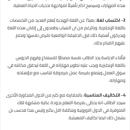
هذه المهارات وسيصبح اكثر تأهيلاً لمواجهة تحديات الحياة العملية.
3- اكتساب لغة:
بعيدًا عن اللغة الهندية يُعلم العديد من التخصصات
باللغة الإنجليزية. وبالرغم من ان الشباب يطمحون إلى إتقان هذه اللغة
ويدركون أهمية ذلك فإن الحقيقة الواقعية تفرض نفسها وتحتم
عليهم القيام بذلك.
فأثناء الدراسة يجد الطالب نفسه مضطرًا للاستماع وفهم الدروس
باللغة الإنجليزية ويجب عليه تطوير مهاراته في اللغة ليحقق مكانته في
سوق العمل ويتمتع بفرصة عمل مرموقة تتناسب مع مؤهلاته
ومهاراته.
4- التكاليف المناسبة:
بالمقارنة مع كثير من الدول المجاورة الأخرى
سيجد الطالب انه يحظى بفرصة التعلم بجودة عالية مشابهة لتلك
المتوفرة في الدول الاوروبية وبتكلفة اقل بكثير وليس هذا فحسب بل
يشمل ذلك ايضا تكاليف المعيشة.