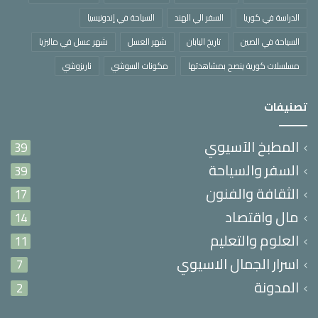
الدراسة في كوريا
السفر الي الهند
السياحة في إندونيسيا
السياحة في الصين
تاريخ اليابان
شهر العسل
شهر عسل في ماليزيا
مسلسلات كورية ينصح بمشاهدتها
مكونات السوشي
ناريزوشي
تصنيفات
المطبخ الآسيوي
39
السفر والسياحة
39
الثقافة والفنون
17
مال واقتصاد
14
العلوم والتعليم
11
اسرار الجمال الاسيوي
7
المدونة
2