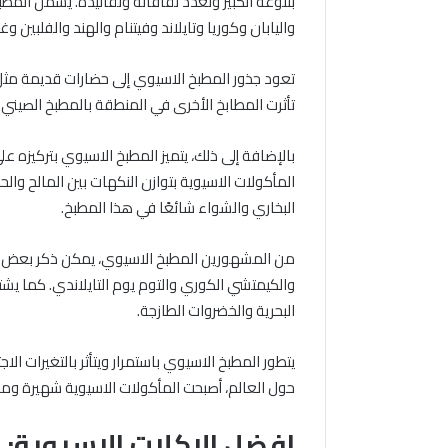
بتنوعه الكبير وتعدد ثقافاته وتقاليده. يشمل المطب
واليابان وكوريا وتايلاند وفيتنام والهند والفلبين وغ
تعود جذور المطبخ الاسيوي إلى حضارات قديمة مثل ا
تأثرت المطابخ الأخرى في المنطقة بالمطبخ الصيني
بالإضافة إلى ذلك، يتميز المطبخ الاسيوي بتركيزه عل
المأكولات الاسيوية بتوازن النكهات بين المالح وال
البخاري والشواء شائعًا في هذا المطبخ.
من المشهورين المطبخ الاسيوي، يمكن ذكر بعض الأ
والكيمتشي الكوري والتوم يوم التايلاندي. كما يشته
البحرية والخضروات الطازجة.
يتطور المطبخ الاسيوي باستمرار ويتأثر بالتغيرات ال
حول العالم، أصبحت المأكولات الاسيوية شهيرة ومحب
افضل الاكلات الاسيوية: