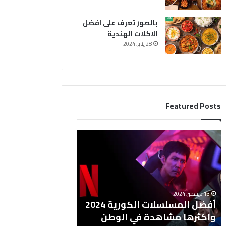
بالصور تعرف على افضل
الاكلات الهندية
28 يناير، 2024
Featured Posts
أ
ف
ض
ل
ا
ل
13 ديسمبر، 2024
م
أفضل المسلسلات الكورية 2024
س
واكثرها مشاهدة في الوطن
ل