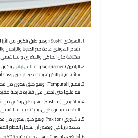
السوشي (Sushi): وهو طبق يتكون م
يقدم السوشي عادة مع الصويا والزنجبيل والو
مختلفة مثل الماكي والنيغيري والساشيمي.
الرامين (Ramen): وهو حساء
ياباني
يتكون م
سائلة غنية بالنكهة. يتم تحضير الرامين بعدة 
تيمبورا (Tempura): وهو طبق يت
يتم قليها حتى تحصل على قشرة خارجية مقرمشة
ساشيمي (Sashimi): وهو طبق ي
المقدمة بدون طهي. يتم تقديم الساشيمي عا
ياكيتوري (Yakitori): وهو طبق 
صلصة تيرياكي ويمكن أن تشمل القطع المشوية
أونيغيري (Onigiri): وهي وجبة خف