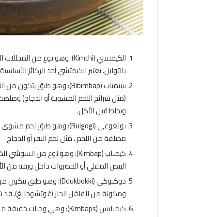
الكيمتشي (Kimchi): وهو نوع م
بالتوابل. يعتبر الكيمتشي أحد الركائز الأساسي
بيبيمباب (Bibimbap): وهو طبق
(مثل شرائح اللحم المشوية أو الدجاج) وصلصة 
ويخلط قبل الأكل.
مختلفة من اللحم ، مثل لحم البقر أو الدجاج.
كيمباب (Kimbap): وهو نوع من ال
البيض المقلي أو الخضروات داخل ورقة من الألج
دوكبوكي (Ddukbokki): وهو
ومكونة من الفلفل الحار (غوتشوجانغ). قد يتم
كيمبابس (Kimbaps): وهي وجبا