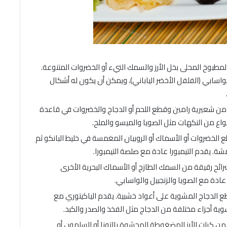
ن الأرز المطبوخ المحلى بخل الأرز والسمك النيء أو الخضروات المتنوعة.
اسابي (الفلفل الأخضر الياباني)، ويمكن أن يكون له أشكال
ن شعيرية رامين وقطع اللحم أو الدجاج والخضروات في قاعدة
أنواع من النكهات مثل الصويا والميسو والملح.
كون من قطع الخضروات أو الأسماك أو الروبيان المغمسة في خليط البانكو ثم
. يقدم التيمبورا عادة مع صلصة التيمبورا.
تكون من شرائح رقيقة من السمك الطازج أو الأسماك البحرية الأخرى
دة مع الصويا والزنجبيل والواسابي.
يتكون من قطع الدجاج المشوية على أعواد خشبية. يقدم الياكيتوري مع
 أجزاء مختلفة من الدجاج مثل الفخذ والصدر والكبد.
يفة تتكون من كرات الأرز المضغوطة المحشوة بالتونا أو السلمون أو