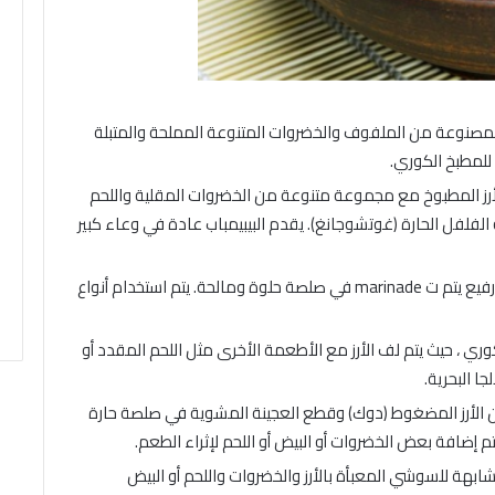
ن المخللات المصنوعة من الملفوف والخضروات المتنوعة المملحة والمتبلة
ة للمطبخ الكوري.
 يتكون من الأرز المطبوخ مع مجموعة متنوعة من الخضروات المقلية واللحم
الفلفل الحارة (غوتشوجانغ). يقدم البيبيمباب عادة في وعاء كبير
بولغوغي (Bulgogi): وهو طبق لحم مشوي رفيع يتم ت marinade في صلصة حلوة ومالحة. يتم استخدام أنواع
سوشي الكوري ، حيث يتم لف الأرز مع الأطعمة الأخرى مثل اللحم المقدد أو
ا البحرية.
 طبق يتكون من الأرز المضغوط (دوك) وقطع العجينة المشوية في صلصة حارة
 إضافة بعض الخضروات أو البيض أو اللحم لإثراء الطعم.
ت خفيفة مشابهة للسوشي المعبأة بالأرز والخضروات واللحم أو البيض