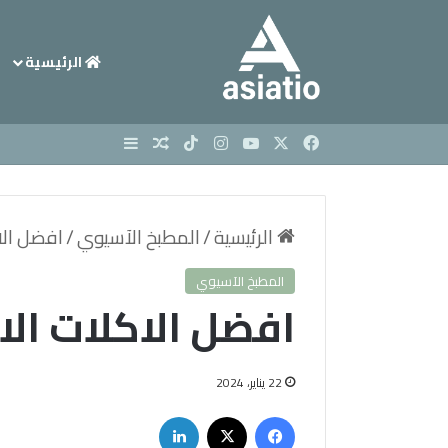
الرئيسية
X
فيسبوك
يوتيوب
انستقرام
‫TikTok
مقال عشوائي
إضافة عمود جانبي
الرئيسية
/
المطبخ الآسيوي
/
افضل الا
المطبخ الآسيوي
افضل الاكلات ال
22 يناير، 2024
فيسبوك
X
لينكدإن