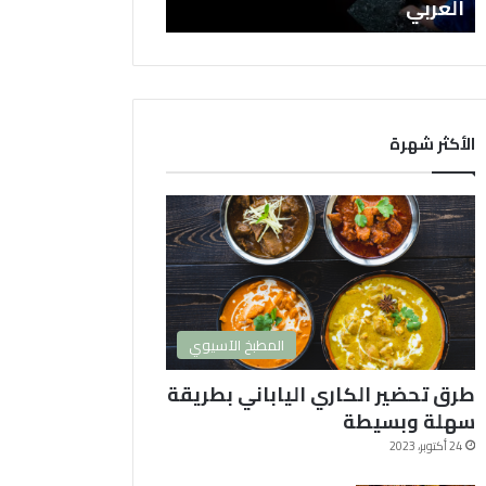
س
العربي
ل
ا
ت
ا
ل
ك
الأكثر شهرة
و
ر
ي
ة
2
0
2
4
المطبخ الآسيوي
و
ا
طرق تحضير الكاري الياباني بطريقة
ك
ث
سهلة وبسيطة
ر
24 أكتوبر، 2023
ه