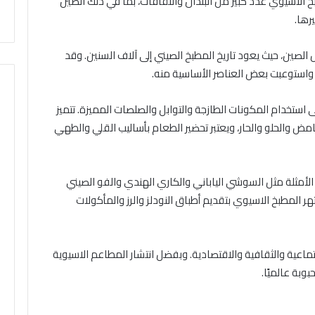
خ الاسيوي عدد كبير من البلدان والثقافات، بما في ذلك الصين
يرها.
لصين، حيث يعود تاريخ المطبخ الصيني إلى آلاف السنين. وقد
 واستوعبت بعض العناصر الأساسية منه.
ى استخدام المكونات الطازجة والتوابل والصلصات المميزة. تتميز
حامض والحلو والحار، ويعتبر تحضير الطعام بأساليب القلي والطهي
مثلة مثل السوشي الياباني والكاري الهندي والفو الصيني
ر المطبخ الاسيوي بتقديم أطباق النودلز والرز والمأكولات
اجتماعية والثقافية والاقتصادية. وبفضل انتشار المطاعم الاسيوية
وبة عالميًا.