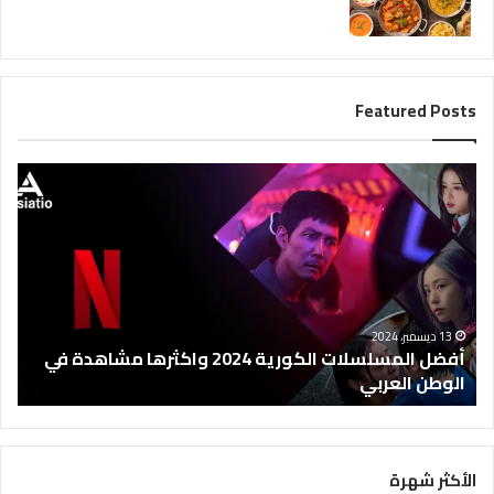
Featured Posts
أ
ف
ض
ل
ا
ل
م
س
13 ديسمبر، 2024
ل
أفضل المسلسلات الكورية 2024 واكثرها مشاهدة في
س
الوطن العربي
ل
ا
ت
ا
الأكثر شهرة