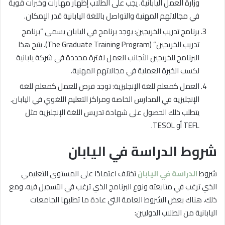
وزارة العمل اليابانية. يجب على الطلاب إظهار مهارات وخبرات قوية
في مجالاتهم المهنية والتواصل باللغة اليابانية قدر الإمكان.
برنامج تدريب الخريجين: يوجد برنامج في اليابان يسمى “برنامج
تدريب الخريجين” (The Graduate Training Program). يتيح هذا
البرنامج للخريجين الأجانب العمل لفترة محددة في شركة يابانية
لكسب الخبرة العملية في مجالاتهم المهنية.
العمل كمعلم للغة الإنجليزية: توجد فرص للعمل كمعلم للغة
الإنجليزية في المدارس الخاصة ومراكز التعليم اللغوي في اليابان.
يتطلب ذلك الحصول على شهادة تدريس اللغة الإنجليزية مثل
TEFL أو TESOL.
شروط الدراسة في اليابان
شروط
الدراسة في اليابان
تختلف اعتمادًا على المستوى التعليمي
الذي ترغب في متابعته ونوع البرنامج الذي ترغب في التسجيل فيه. ومع
ذلك، هناك بعض الشروط العامة التي عادة ما تطلبها الجامعات
اليابانية من الطلاب الدوليين: