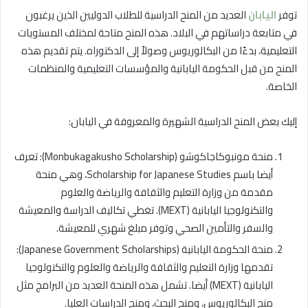
توفر
اليابان
العديد من المنح الدراسية للطلاب الدوليين الذين يرغبون
في متابعة دراساتهم في البلاد. هذه المنح متاحة لمختلف المستويات
التعليمية، بدءًا من البكالوريوس وصولاً إلى الدكتوراه. يتم تقديم هذه
المنح من قبل الحكومة اليابانية والمؤسسات التعليمية والمنظمات
الخاصة.
إليك بعض المنح الدراسية الشهيرة والمعروفة في اليابان:
منحة مونبوكاجاكوشو (Monbukagakusho Scholarship): تعرف
أيضا باسم Scholarship for Japanese Studies، وهي منحة
مقدمة من وزارة التعليم والثقافة والرياضة والعلوم
والتكنولوجيا اليابانية (MEXT). تغطي تكاليف الدراسة والمعيشة
والسفر والتأمين الصحي وتوفر مبلغ شهري للمعيشة.
منحة الحكومة اليابانية (Japanese Government Scholarships):
تقدمها وزارة التعليم والثقافة والرياضة والعلوم والتكنولوجيا
اليابانية (MEXT) أيضا. تشمل هذه المنحة العديد من البرامج مثل
منح البكالوريوس، ومنح البحث، ومنح الدراسات العليا.