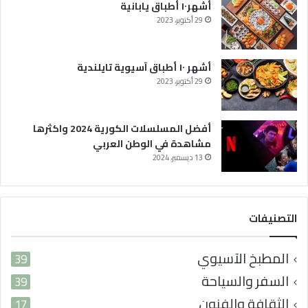
أشهر١٠ أطباق يابانية
ة
29 أكتوبر، 2023
ف
ي
ا
ل
أشهر ١٠ أطباق آسيوية تايلندية
و
29 أكتوبر، 2023
ط
ن
ا
أفضل المسلسلات الكورية 2024 واكثرها
ل
مشاهدة في الوطن العربي
ع
13 ديسمبر، 2024
ر
ب
ي
التصنيفات
المطبخ الآسيوي
39
السفر والسياحة
39
الثقافة والفنون
17