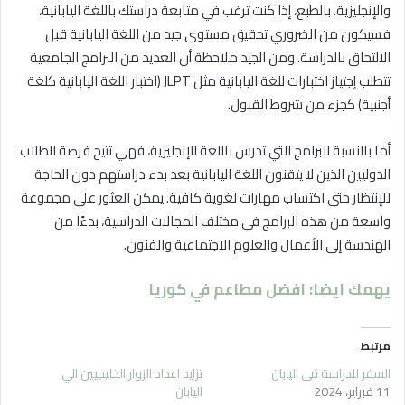
والإنجليزية. بالطبع، إذا كنت ترغب في متابعة دراستك باللغة اليابانية،
فسيكون من الضروري تحقيق مستوى جيد من اللغة اليابانية قبل
الالتحاق بالدراسة. ومن الجيد ملاحظة أن العديد من البرامج الجامعية
تتطلب إجتياز اختبارات للغة اليابانية مثل JLPT (اختبار اللغة اليابانية كلغة
أجنبية) كجزء من شروط القبول.
أما بالنسبة للبرامج التي تدرس باللغة الإنجليزية، فهي تتيح فرصة للطلاب
الدوليين الذين لا يتقنون اللغة اليابانية بعد بدء دراستهم دون الحاجة
للإنتظار حتى اكتساب مهارات لغوية كافية. يمكن العثور على مجموعة
واسعة من هذه البرامج في مختلف المجالات الدراسية، بدءًا من
الهندسة إلى الأعمال والعلوم الاجتماعية والفنون.
يهمك ايضا: افضل مطاعم في كوريا
مرتبط
السفر للدراسة في اليابان
تزايد اعداد الزوار الخليجيين الي
11 فبراير، 2024
اليابان