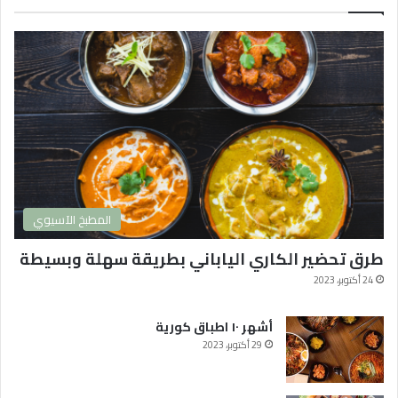
ل
ك
و
ر
ي
ة
2
0
2
4
و
ا
المطبخ الآسيوي
ك
ث
طرق تحضير الكاري الياباني بطريقة سهلة وبسيطة
ر
ه
24 أكتوبر، 2023
ا
م
أشهر ١٠ اطباق كورية
ش
29 أكتوبر، 2023
ا
ه
د