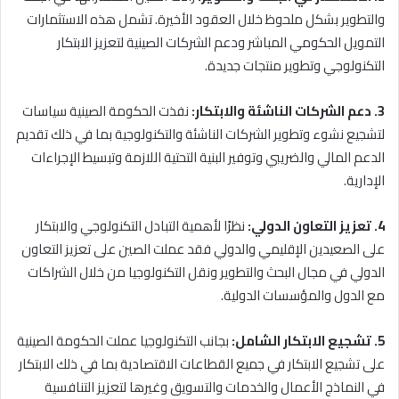
والتطوير بشكل ملحوظ خلال العقود الأخيرة. تشمل هذه الاستثمارات
التمويل الحكومي المباشر ودعم الشركات الصينية لتعزيز الابتكار
التكنولوجي وتطوير منتجات جديدة.
3. دعم الشركات الناشئة والابتكار:
نفذت الحكومة الصينية سياسات
لتشجيع نشوء وتطوير الشركات الناشئة والتكنولوجية بما في ذلك تقديم
الدعم المالي والضريبي وتوفير البنية التحتية اللازمة وتبسيط الإجراءات
الإدارية.
4. تعزيز التعاون الدولي:
نظرًا لأهمية التبادل التكنولوجي والابتكار
على الصعيدين الإقليمي والدولي فقد عملت الصين على تعزيز التعاون
الدولي في مجال البحث والتطوير ونقل التكنولوجيا من خلال الشراكات
مع الدول والمؤسسات الدولية.
5. تشجيع الابتكار الشامل:
بجانب التكنولوجيا عملت الحكومة الصينية
على تشجيع الابتكار في جميع القطاعات الاقتصادية بما في ذلك الابتكار
في النماذج الأعمال والخدمات والتسويق وغيرها لتعزيز التنافسية