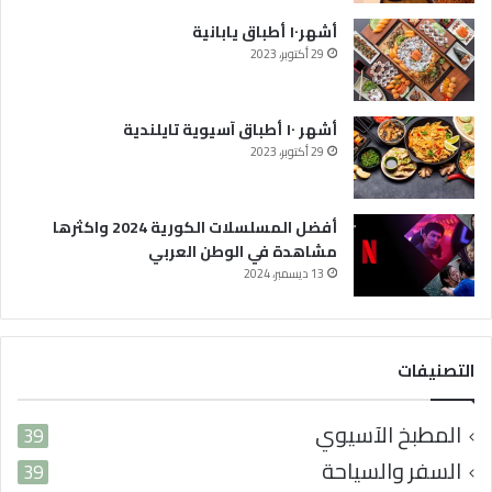
د
أشهر١٠ أطباق يابانية
ة
29 أكتوبر، 2023
ف
ي
ا
ل
أشهر ١٠ أطباق آسيوية تايلندية
و
29 أكتوبر، 2023
ط
ن
ا
أفضل المسلسلات الكورية 2024 واكثرها
ل
مشاهدة في الوطن العربي
ع
13 ديسمبر، 2024
ر
ب
ي
التصنيفات
المطبخ الآسيوي
39
السفر والسياحة
39