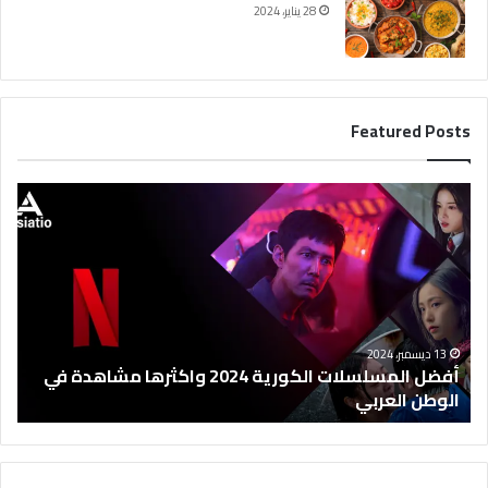
28 يناير، 2024
Featured Posts
أ
ف
ض
ل
ا
ل
م
س
13 ديسمبر، 2024
ل
أفضل المسلسلات الكورية 2024 واكثرها مشاهدة في
س
الوطن العربي
ل
ا
ت