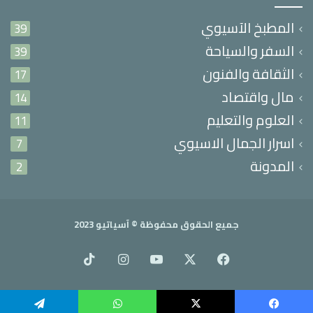
المطبخ الآسيوي
39
السفر والسياحة
39
الثقافة والفنون
17
مال واقتصاد
14
العلوم والتعليم
11
اسرار الجمال الاسيوي
7
المدونة
2
جميع الحقوق محفوظة ©
آسياتيو
2023
X
فيسبوك
يوتيوب
انستقرام
‫TikTok