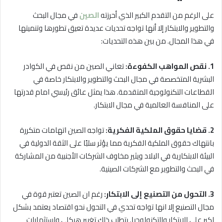
على الرغم من التقدم الكبير الذي أحرزته
الصين
في مجال البحث
والتطوير والابتكار إلا أنها تواجه تحديات عديدة تعيق تطورها وتنميتها
في هذا المجال. من بين هذه التحديات:
1. نقص المواهب الكفوءة:
تعاني الصين من نقص في الكوادر
البشرية المتخصصة في مجال البحث والتطوير والابتكار خاصة في
القطاعات التكنولوجية المتقدمة. هذا يمثل عائق رئيسي امام قدرتها
على المنافسة العالمية في مجال الابتكار.
2. قضايا حقوق الملكية الفكرية:
تواجه الصين اتهامات متكررة
بانتهاك حقوق الملكية الفكرية مما يؤثر سلبًا على الثقة الدولية في
البيئة الابتكارية في البلاد ويثير مخاوف الشركات الأجنبية من المشاركة
في البحث والتطوير مع الشركات الصينية.
3. التحول من التصنيع إلى الابتكار:
رغم ان الصين تعتبر قوة في
مجال التصنيع إلا انها تواجه تحدي في التحول نحو اقتصاد يعتمد بشكل
اكبر على الابتكار والتكنولوجيا. يتطلب ذلك تغيير هيكلي واستثمارات