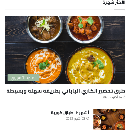
ا
الأكثر شهرة
ل
ك
و
ر
ي
ة
2
0
2
4
و
ا
المطبخ الآسيوي
ك
ث
طرق تحضير الكاري الياباني بطريقة سهلة وبسيطة
ر
ه
24 أكتوبر، 2023
ا
م
أشهر ١٠ اطباق كورية
ش
29 أكتوبر، 2023
ا
ه