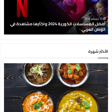
ا
ل
م
س
13 ديسمبر، 2024
ل
أفضل المسلسلات الكورية 2024 واكثرها مشاهدة في
س
الوطن العربي
ل
ا
ت
ا
الأكثر شهرة
ل
ك
و
ر
ي
ة
2
0
2
4
و