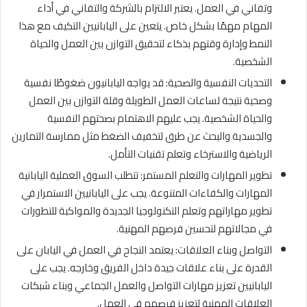
وتفاني في العمل. يعتبر الالتزام بالشركة والتفاني في أداء
المهام مهمًا بشكل خاص. يتعين على اليابانيين التكيف مع هذا
النمط وإدارة وقتهم بذكاء لتحقيق التوازن بين العمل والحياة
الشخصية.
التحديات النفسية والصحية: قد يواجه اليابانيون ضغوطًا نفسية
وصحية نتيجة لساعات العمل الطويلة وقلة التوازن بين العمل
والحياة الشخصية. يجب عليهم الاهتمام بصحتهم النفسية
والجسدية والبحث عن طرق لتخفيف الضغط مثل ممارسة التمارين
الرياضية والاسترخاء وتعلم تقنيات التأمل.
تطوير المهارات والتعلم المستمر: تتطلب السوق العملية اليابانية
المهارات والكفاءات المتنوعة. يجب على اليابانيين الاستمرار في
تطوير مهاراتهم وتعلم التكنولوجيا الجديدة والمواكبة للتطورات
في مجالاتهم لتحسين فرصهم المهنية.
التواصل وبناء العلاقات: يعتمد النجاح في العمل في اليابان على
القدرة على بناء علاقات جيدة داخل الفريق وخارجه. يجب على
اليابانيين تعزيز مهارات التواصل والعمل الجماعي وبناء شبكات
العلاقات المهنية لتعزيز فرصهم في العمل.