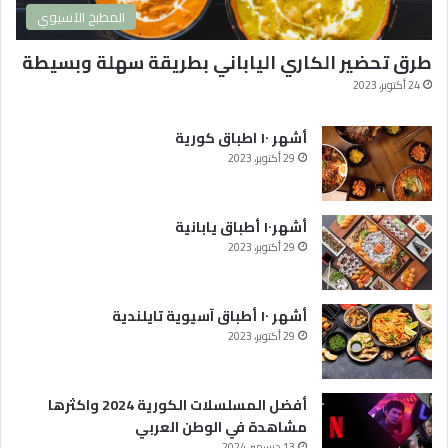
ا
المطبخ الآسيوي
ك
ث
طرق تحضير الكاري الياباني بطريقة سهلة وبسيطة
ر
ه
24 أكتوبر، 2023
ا
م
أشهر ١٠ اطباق كورية
ش
29 أكتوبر، 2023
ا
ه
د
أشهر١٠ أطباق يابانية
ة
29 أكتوبر، 2023
ف
ي
ا
ل
أشهر ١٠ أطباق آسيوية تايلندية
و
29 أكتوبر، 2023
ط
ن
ا
أفضل المسلسلات الكورية 2024 واكثرها
ل
مشاهدة في الوطن العربي
ع
13 ديسمبر، 2024