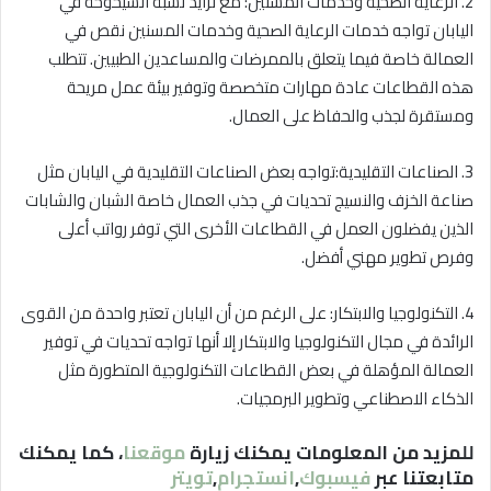
2. الرعاية الصحية وخدمات المسنين: مع تزايد نسبة الشيخوخة في
اليابان تواجه خدمات الرعاية الصحية وخدمات المسنين نقص في
العمالة خاصة فيما يتعلق بالممرضات والمساعدين الطبيين. تتطلب
هذه القطاعات عادة مهارات متخصصة وتوفير بيئة عمل مريحة
ومستقرة لجذب والحفاظ على العمال.
3. الصناعات التقليدية:تواجه بعض الصناعات التقليدية في اليابان مثل
صناعة الخزف والنسيج تحديات في جذب العمال خاصة الشبان والشابات
الذين يفضلون العمل في القطاعات الأخرى التي توفر رواتب أعلى
وفرص تطوير مهني أفضل.
4. التكنولوجيا والابتكار: على الرغم من أن اليابان تعتبر واحدة من القوى
الرائدة في مجال التكنولوجيا والابتكار إلا أنها تواجه تحديات في توفير
العمالة المؤهلة في بعض القطاعات التكنولوجية المتطورة مثل
الذكاء الاصطناعي وتطوير البرمجيات.
للمزيد من المعلومات يمكنك زيارة
موقعنا
، كما يمكنك
متابعتنا عبر
فيسبوك
,
انستجرام
,
تويتر