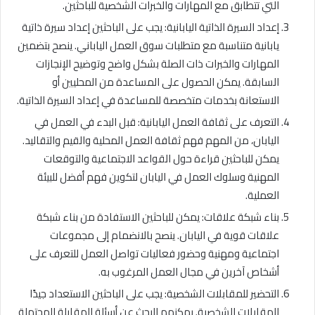
التي تتطابق مع المهارات والخبرات الشخصية للباحثين.
إعداد السيرة الذاتية اليابانية: يجب على الباحثين إعداد سيرة ذاتية
يابانية متناسبة مع متطلبات سوق العمل الياباني. ينصح بتضمين
المهارات والخبرات ذات الصلة بشكل واضح وتوضيح الإنجازات
السابقة. يمكن الحصول على المساعدة من المحليين أو
الاستعانة بخدمات متخصصة للمساعدة في إعداد السيرة الذاتية.
التعرف على ثقافة العمل اليابانية: قبل البدء في العمل في
اليابان، من المهم فهم ثقافة العمل المحلية والقيم والتقاليد.
يمكن للباحثين قراءة حول القواعد الاجتماعية والتوقعات
المهنية وسلوك العمل في اليابان لتكوين فهم أفضل للبيئة
العملية.
بناء شبكة علاقات: يمكن للباحثين الاستفادة من بناء شبكة
علاقات قوية في اليابان. ينصح بالانضمام إلى مجموعات
اجتماعية ومهنية وحضور فعاليات تواصل العمل للتعرف على
أشخاص آخرين في مجال العمل المرغوب به.
التحضير للمقابلات الشخصية: يجب على الباحثين الاستعداد جيدًا
للمقابلات الشخصية. يمكنهم البحث عن أسئلة المقابلة المحتملة