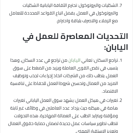
الشكليات والبروتوكول: تحترم الثقافة اليابانية الشكليات
والبروتوكول في العمل. يفضل اتباع القواعد المحددة للتعامل
مع الزملاء والتصرف بلباقة واحترام.
التحديات المعاصرة للعمل في
اليابان:
تراجع السكان: تعاني
اليابان
من تراجع في عدد السكان، وهذا
يتسبب في نقص القوى العاملة ويزيد من الضغط على سوق
العمل. يتطلب ذلك من الشركات اتخاذ إجراءات لجذب وتوظيف
المزيد من العمال وتحسين شروط العمل للحفاظ على تنافسية
الاقتصاد.
تغيرات في هيكل العمل: يشهد سوق العمل الياباني تغيرات
هامة في هيكله حيث يزداد عدد العاملين في وظائف غير ثابتة
ومؤقتة ويتزايد الطلب على العمالة المهاجرة. هذه التحولات
تتطلب تطوير سياسات عمل جديدة لضمان حماية حقوق العمال
وتعزيز الاستقرار المهني.