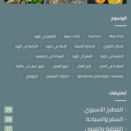
الوسوم
Maki Roll
Sashimi
اكلات صينية
التعليم في الهند
الجمال الكوري
الحضارة الصينية
الحياة في كوريا
الدراسة في الهند
الدراسة في كوريا
السفر الي الهند
السياحة في إندونيسيا
السياحة في الصين
تاريخ اليابان
شهر العسل
شهر عسل في ماليزيا
مسلسلات كورية ينصح بمشاهدتها
مكونات السوشي
ناريزوشي
تصنيفات
المطبخ الآسيوي
39
السفر والسياحة
39
الثقافة والفنون
17