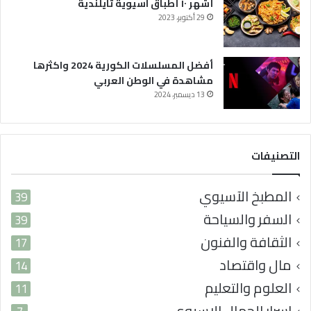
ل
أشهر ١٠ أطباق آسيوية تايلندية
و
29 أكتوبر، 2023
ط
ن
ا
أفضل المسلسلات الكورية 2024 واكثرها
ل
مشاهدة في الوطن العربي
ع
13 ديسمبر، 2024
ر
ب
ي
التصنيفات
المطبخ الآسيوي
39
السفر والسياحة
39
الثقافة والفنون
17
مال واقتصاد
14
العلوم والتعليم
11
اسرار الجمال الاسيوي