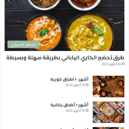
ة
2
0
2
4
و
ا
المطبخ الآسيوي
ك
ث
طرق تحضير الكاري الياباني بطريقة سهلة وبسيطة
ر
ه
24 أكتوبر، 2023
ا
م
أشهر ١٠ اطباق كورية
ش
29 أكتوبر، 2023
ا
ه
د
أشهر١٠ أطباق يابانية
ة
29 أكتوبر، 2023
ف
ي
ا