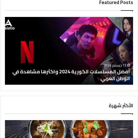
Featured Posts
أ
ف
ض
ل
ا
ل
م
س
13 ديسمبر، 2024
ل
أفضل المسلسلات الكورية 2024 واكثرها مشاهدة في
س
الوطن العربي
ل
ا
ت
ا
الأكثر شهرة
ل
ك
و
ر
ي