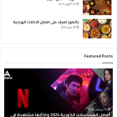
29 أكتوبر، 2023
بالصور تعرف على افضل الاكلات الهندية
28 يناير، 2024
Featured Posts
أ
ف
ض
ل
ا
ل
م
س
13 ديسمبر، 2024
ل
أفضل المسلسلات الكورية 2024 واكثرها مشاهدة في