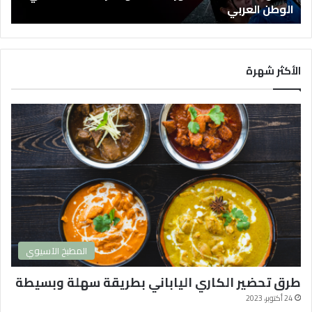
س
الوطن العربي
ل
ا
ت
ا
الأكثر شهرة
ل
ك
و
ر
ي
ة
2
0
2
4
و
ا
المطبخ الآسيوي
ك
ث
طرق تحضير الكاري الياباني بطريقة سهلة وبسيطة
ر
ه
24 أكتوبر، 2023