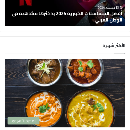
م
س
13 ديسمبر، 2024
ل
أفضل المسلسلات الكورية 2024 واكثرها مشاهدة في
س
الوطن العربي
ل
ا
ت
ا
الأكثر شهرة
ل
ك
و
ر
ي
ة
2
0
2
4
و
ا
المطبخ الآسيوي
ك
ث