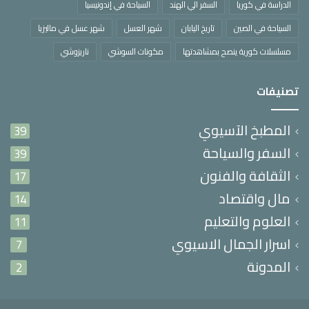
الدراسة في كوريا
السفر الي الهند
السياحة في إندونيسيا
السياحة في الصين
تاريخ اليابان
شهر العسل
شهر عسل في ماليزيا
مسلسلات كورية ينصح بمشاهدتها
مكونات السوشي
ناريزوشي
تصنيفات
المطبخ الآسيوي
39
السفر والسياحة
39
الثقافة والفنون
17
مال واقتصاد
14
العلوم والتعليم
11
اسرار الجمال الاسيوي
7
المدونة
2