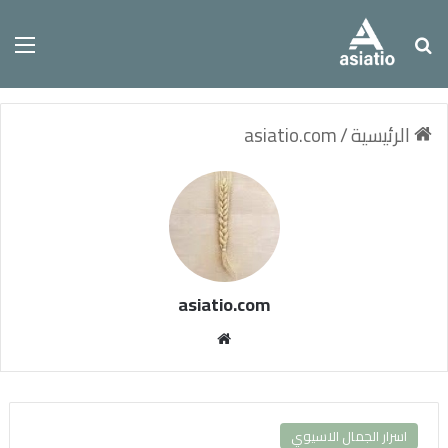
بحث عن
الق
الرئيسية
/
asiatio.com
asiatio.com
مو
قع
الوي
ب
اسرار الجمال الاسيوي