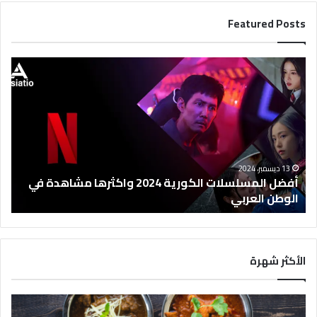
Featured Posts
أ
ف
ض
ل
ا
ل
م
س
13 ديسمبر، 2024
ل
أفضل المسلسلات الكورية 2024 واكثرها مشاهدة في
س
الوطن العربي
ل
ا
ت
ا
الأكثر شهرة
ل
ك
و
ر