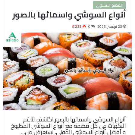
المطبخ الآسيوي
أنواع السوشي واسمائها بالصور
23 نوفمبر، 2023
0
9٬233
أنواع السوشي واسمائها بالصور.اكتشف تناغم
النكهات في كل قضمة مع أنواع السوشي المطبوخ
و أفضل أنواع السوشي المقلي. نستعرض من…