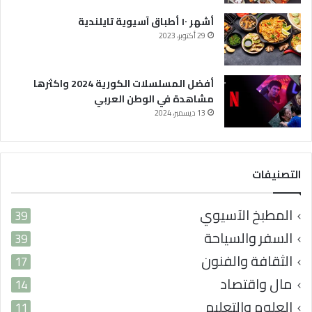
ا
ل
أشهر ١٠ أطباق آسيوية تايلندية
و
29 أكتوبر، 2023
ط
ن
ا
أفضل المسلسلات الكورية 2024 واكثرها
ل
مشاهدة في الوطن العربي
ع
13 ديسمبر، 2024
ر
ب
ي
التصنيفات
المطبخ الآسيوي
39
السفر والسياحة
39
الثقافة والفنون
17
مال واقتصاد
14
العلوم والتعليم
11