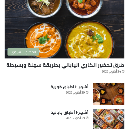
ي
ة
2
0
2
4
و
ا
المطبخ الآسيوي
ك
ث
طرق تحضير الكاري الياباني بطريقة سهلة وبسيطة
ر
ه
24 أكتوبر، 2023
ا
م
أشهر ١٠ اطباق كورية
ش
29 أكتوبر، 2023
ا
ه
د
أشهر١٠ أطباق يابانية
ة
29 أكتوبر، 2023
ف
ي