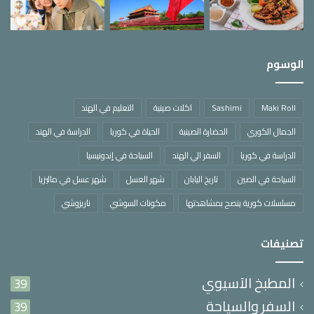
الوسوم
Maki Roll
Sashimi
اكلات صينية
التعليم في الهند
الجمال الكوري
الحضارة الصينية
الحياة في كوريا
الدراسة في الهند
الدراسة في كوريا
السفر الي الهند
السياحة في إندونيسيا
السياحة في الصين
تاريخ اليابان
شهر العسل
شهر عسل في ماليزيا
مسلسلات كورية ينصح بمشاهدتها
مكونات السوشي
ناريزوشي
تصنيفات
المطبخ الآسيوي
39
السفر والسياحة
39